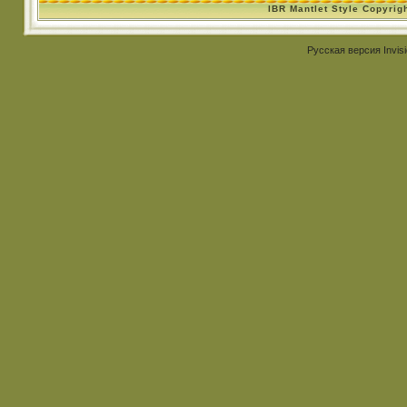
IBR Mantlet Style Copyrig
Русская версия
Invis