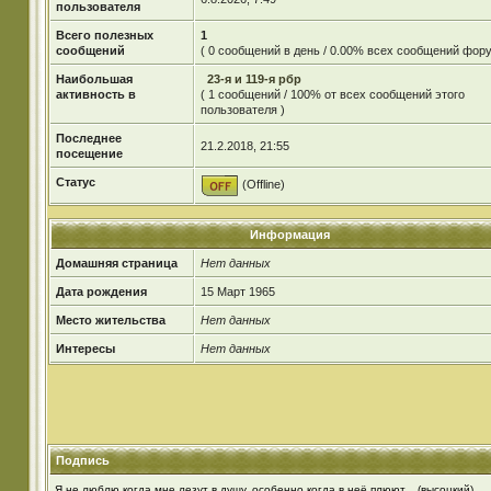
пользователя
Всего полезных
1
сообщений
( 0 сообщений в день / 0.00% всех сообщений фору
Наибольшая
23-я и 119-я рбр
активность в
( 1 сообщений / 100% от всех сообщений этого
пользователя )
Последнее
21.2.2018, 21:55
посещение
Статус
(Offline)
Информация
Домашняя страница
Нет данных
Дата рождения
15 Март 1965
Место жительства
Нет данных
Интересы
Нет данных
Подпись
Я не люблю когда мне лезут в душу, особенно когда в неё плюют....(высоцкий)