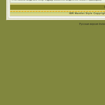
IBR Mantlet Style Copyrig
Русская версия
Invis