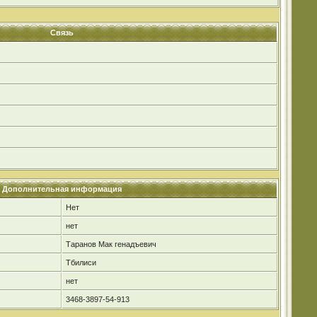
Связь
Дополнительная информация
Нет
нет
Таранов Мак генадъевич
Тбилиси
нет
3468-3897-54-913