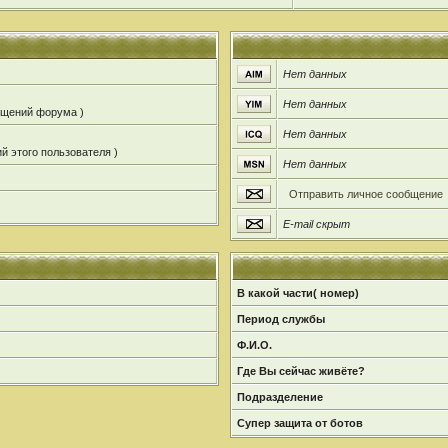
Нет данных
Нет данных
общений форума )
Нет данных
й этого пользователя )
Нет данных
Отправить личное сообщение
E-mail скрыт
В какой части( номер)
Период службы
Ф.И.О.
Где Вы сейчас живёте?
Подразделение
Супер защита от ботов