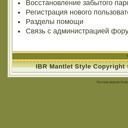
Восстановление забытого пар
Регистрация нового пользова
Разделы помощи
Связь с администрацией фор
IBR Mantlet Style Copyright
Русская версия
Invis