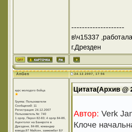
--------------------
в\ч15337 ,работал
г.Дрезден
AnGen
24.12.2007, 17:56
Цитата(Архив @ 2
курс молодого бойца
Группа: Пользователи
Сообщений: 11
Регистрация: 24.12.2007
Автор:
Verk Ja
Пользователь №: 740
1 орлр, Перол 82-83; 4 орлр 84-86,
Клоче начальн
Ацентолог на Банкроте в
Дрездене, 84-86, командир
взвода;87 Майсен, замкомбат БУ