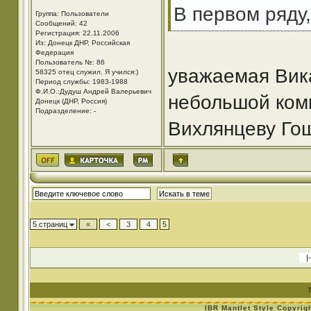
В первом ряду,
Группа: Пользователи
Сообщений: 42
Регистрация: 22.11.2006
Из: Донецк ДНР, Российская
Федерация
Пользователь №: 86
уважаемая Вик
58325 отец служил. Я учился:)
Период службы: 1983-1988
Ф.И.О.:Дудуш Андрей Валерьевич
небольшой ком
Донецк (ДНР, Россия)
Подразделение: -
Вихлянцеву Го
5 страниц
«
<
3
4
5
IBR Mantlet Style Copyrig