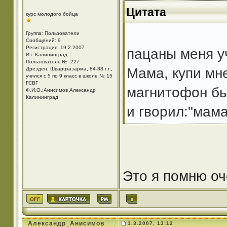
Цитата
курс молодого бойца
Группа: Пользователи
Сообщений: 9
Регистрация: 19.2.2007
пацаны меня у
Из: Калининград
Пользователь №: 227
Мама, купи мн
Дрезден, Шварцказарма, 84-88 г.г.,
учился с 5 по 9 класс в школе № 15
ГСВГ
магнитофон был
Ф.И.О.:Анисимов Александр
Калининград
и гворил:"мам
Это я помню оч
Александр_Анисимов
1.3.2007, 13:12