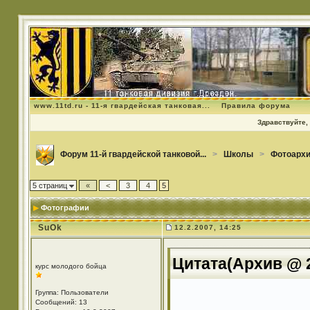
www.11td.ru - 11-я гвардейская танковая...
Правила форума
Здравствуйте, 
Форум 11-й гвардейской танковой...
>
Школы
>
Фотоархи
5 страниц
«
<
3
4
5
Фотографии
SuOk
12.2.2007, 14:25
Цитата(Архив @ 2
курс молодого бойца
Группа: Пользователи
Сообщений: 13