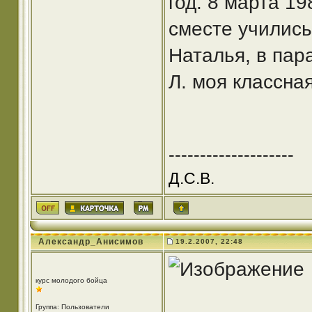
год. 8 марта 1
сместе училис
Наталья, в пар
Л. моя классна
--------------------
Д.С.В.
Александр_Анисимов
19.2.2007, 22:48
курс молодого бойца
Группа: Пользователи