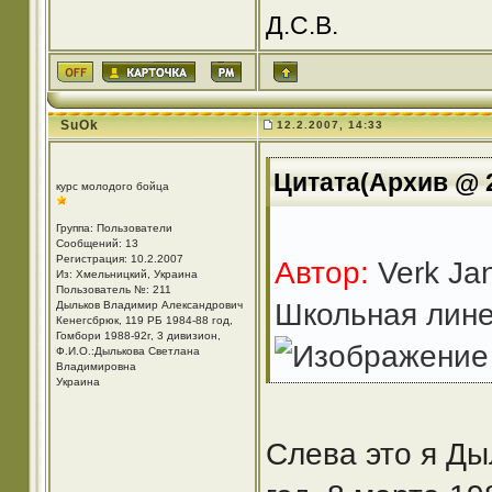
Д.С.В.
SuOk
12.2.2007, 14:33
Цитата(Архив @ 2
курс молодого бойца
Группа: Пользователи
Сообщений: 13
Регистрация: 10.2.2007
Автор:
Verk Ja
Из: Хмельницкий, Украина
Пользователь №: 211
Школьная лин
Дыльков Владимир Александрович
Кенегсбрюк, 119 РБ 1984-88 год,
Гомбори 1988-92г, 3 дивизион,
Ф.И.О.:Дылькова Светлана
Владимировна
Украина
Слева это я Ды