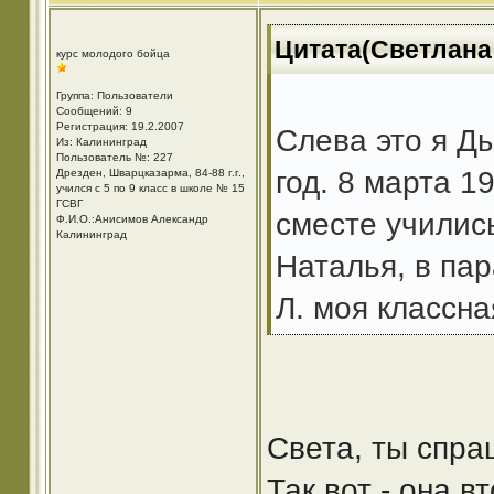
Цитата(Светлана 
курс молодого бойца
Группа: Пользователи
Сообщений: 9
Регистрация: 19.2.2007
Слева это я Ды
Из: Калининград
Пользователь №: 227
год. 8 марта 1
Дрезден, Шварцказарма, 84-88 г.г.,
учился с 5 по 9 класс в школе № 15
ГСВГ
сместе училис
Ф.И.О.:Анисимов Александр
Калининград
Наталья, в па
Л. моя классн
Света, ты спра
Так вот - она 