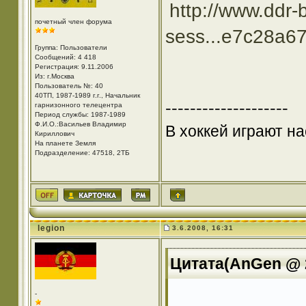
http://www.ddr-
почетный член форума
sess...e7c28a6
Группа: Пользователи
Сообщений: 4 418
Регистрация: 9.11.2006
Из: г.Москва
Пользователь №: 40
40ТП, 1987-1989 г.г., Начальник
--------------------
гарнизонного телецентра
Период службы: 1987-1989
Ф.И.О.:Васильев Владимир
В хоккей играют на
Кириллович
На планете Земля
Подразделение: 47518, 2ТБ
legion
3.6.2008, 16:31
Цитата(AnGen @ 2
-