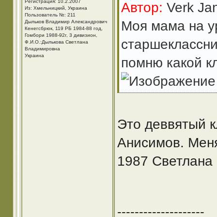
Регистрация: 10.2.2007
Автор:
Verk Ja
Из: Хмельницкий, Украина
Пользователь №: 211
Моя мама на у
Дыльков Владимир Александрович
Кенегсбрюк, 119 РБ 1984-88 год,
Гомбори 1988-92г, 3 дивизион,
старшеклаcсни
Ф.И.О.:Дылькова Светлана
Владимировна
Украина
помню какой кл
Это деввятый к
Анисимов. Меня
1987 Светлана
--------------------