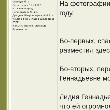
На фотографии 
Сообщений: 9
Регистрация: 19.2.2007
Из: Калининград
году.
Пользователь №: 227
Дрезден, Шварцказарма, 84-88 г.г.,
учился с 5 по 9 класс в школе № 15
ГСВГ
Ф.И.О.:Анисимов Александр
Калининград
Во-первых, спа
разместил здес
Во-вторых, пер
Геннадьевне мо
Лидия Геннадье
что ей огромно