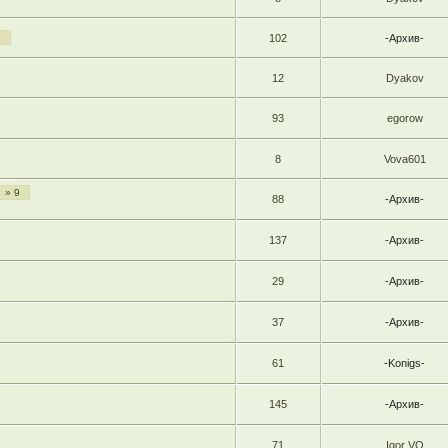
1
102
-Архив-
12
Dyakov
93
egorow
8
Vova601
» 9
88
-Архив-
137
-Архив-
29
-Архив-
37
-Архив-
61
-Konigs-
145
-Архив-
71
Igor VO