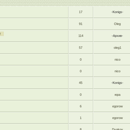
17
-Konigs-
91
Oleg
2
114
-Архив-
57
oleg1
0
nico
0
nico
45
-Konigs-
0
юра
6
egorow
1
egorow
8
Dyakov