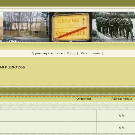
Здравствуйте, гость
(
Вход
|
Регистрация
)
3-я и 119-я рбр
Ответов
Автор темы
-
А.М.
-
А.М.