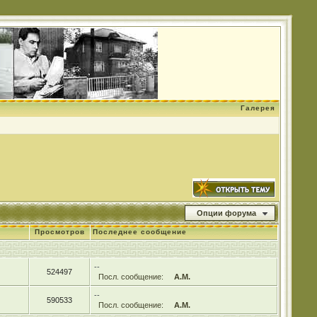
Галерея
Опции форума
Просмотров
Последнее сообщение
--
524497
Посл. сообщение:
А.М.
--
590533
Посл. сообщение:
А.М.