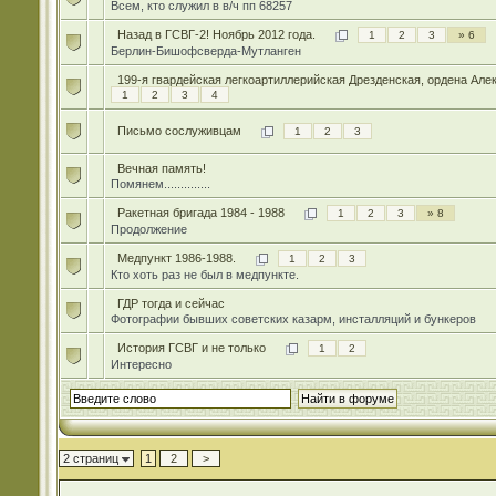
Всем, кто служил в в/ч пп 68257
Назад в ГСВГ-2! Ноябрь 2012 года.
1
2
3
» 6
Берлин-Бишофсверда-Мутланген
199-я гвардейская легкоартиллерийская Дрезденская, ордена Але
1
2
3
4
Письмо сослуживцам
1
2
3
Вечная память!
Помянем..............
Ракетная бригада 1984 - 1988
1
2
3
» 8
Продолжение
Медпункт 1986-1988.
1
2
3
Кто хоть раз не был в медпункте.
ГДР тогда и сейчас
Фотографии бывших советских казарм, инсталляций и бункеров
История ГСВГ и не только
1
2
Интересно
2 страниц
1
2
>