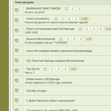
Темы форума
ВНИМАНИЕ РАКЕТЧИКОВ!
1
2
Ахтунг, ахтунг!!!
Успеть вспомнить.
1
2
3
» 10
Реконструируем по памяти расположение зданий.
Поиск сослуживцев ракетной бригады
1
2
3
» 1
1980-1993
Kaserne Bischofswerda
1
2
3
» 6
63 фотографии Автор ""THOMAS"
поиск Фотографии времен гарнизона Бишофсверда
119. Ракетная бригада казарма Bischofswerda
Top Secret
1
2
3
» 5
Часть 2
Новая книга о 199 бригаде
обзор изданного в 2016 году альбома
119 рбр сегодня
С Днём Ракетных войск и артиллерии!
2-й дивизион, б/у, взвода ВМО,ВТО, РТВ