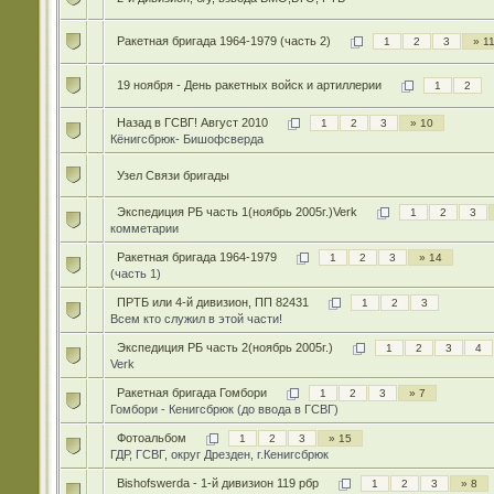
Ракетная бригада 1964-1979 (часть 2)
1
2
3
» 1
19 ноября - День ракетных войск и артиллерии
1
2
Назад в ГСВГ! Август 2010
1
2
3
» 10
Кёнигсбрюк- Бишофсверда
Узел Связи бригады
Экспедиция РБ часть 1(ноябрь 2005г.)Verk
1
2
3
комметарии
Ракетная бригада 1964-1979
1
2
3
» 14
(часть 1)
ПРТБ или 4-й дивизион, ПП 82431
1
2
3
Всем кто служил в этой части!
Экспедиция РБ часть 2(ноябрь 2005г.)
1
2
3
4
Verk
Ракетная бригада Гомбори
1
2
3
» 7
Гомбори - Кенигсбрюк (до ввода в ГСВГ)
Фотоальбом
1
2
3
» 15
ГДР, ГСВГ, округ Дрезден, г.Кенигсбрюк
Bishofswerda - 1-й дивизион 119 рбр
1
2
3
» 8