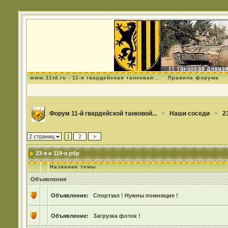
www.11td.ru - 11-я гвардейская танковая...
Правила форума
Форум 11-й гвардейской танковой...
>
Наши соседи
>
2
2 страниц
1
2
>
23-я и 119-я рбр
Название темы
Объявления
Объявление:
Спортзал ! Нужны помнящие !
Объявление:
Загрузка фоток !