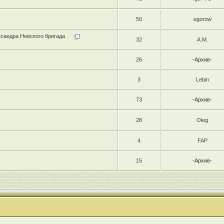
50
egorow
ксандра Невского бригада
32
А.М.
26
-Архив-
3
Lebin
73
-Архив-
28
Oleg
4
FAP
15
-Архив-