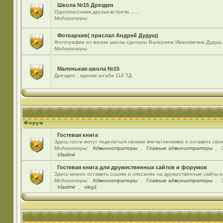
Школа №15 Дрезден
Одноклассники,друзья,встречи........
Модераторы:
Фотоархив( прислал Андрей Дудуш)
Фотографии из жизни школы сделаны Валерием Ивановичем Дудуш.
Модераторы:
Маленькая школа №15
Дрезден , здание штаба 11й ТД
Форум
Гостевая книга
Здесь гости могут поделиться своими впечатлениями и оставить сво
Модераторы:
Администраторы
,
Главные администраторы
,
Vladimir
Гостевая книга для дружественных сайтов и форумов
Здесь можно оставить ссылки и описание на дружественные сайты 
Модераторы:
Администраторы
,
Главные администраторы
,
Vladimir
,
oleg1