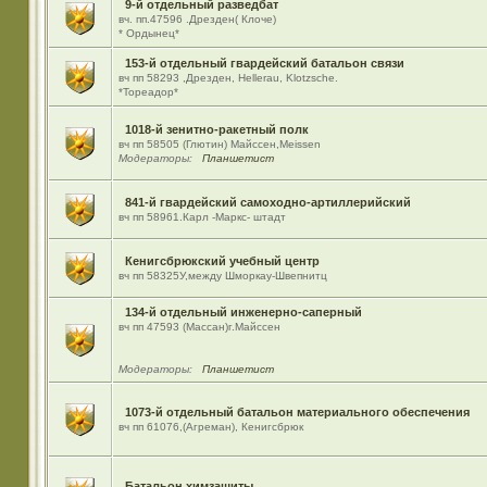
9-й отдельный разведбат
вч. пп.47596 .Дрезден( Клоче)
* Ордынец*
153-й отдельный гвардейский батальон связи
вч пп 58293 ,Дрезден, Hellerau, Klotzsche.
*Тореадор*
1018-й зенитно-ракетный полк
вч пп 58505 (Глютин) Майсcен,Meissen
Модераторы:
Планшетист
841-й гвардейский самоходно-артиллерийский
вч пп 58961.Карл -Маркс- штадт
Кенигсбрюкский учебный центр
вч пп 58325У,между Шморкау-Швепнитц
134-й отдельный инженерно-саперный
вч пп 47593 (Массан)г.Майссен
Модераторы:
Планшетист
1073-й отдельный батальон материального обеспечения
вч пп 61076,(Агреман), Кенигсбрюк
Батальон химзащиты