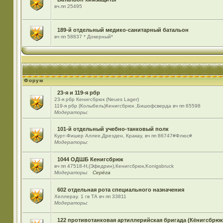
вч.пп 25495
189-й отдельный медико-санитарный батальон
вч пп 58837 * Докерный*
Форум
23-я и 119-я рбр
23-я рбр Кенигсбрюк (Neues Lager)
119-я рбр (Колыбель)Кенигсбрюк ,Бишофсверда вч пп 65598
Модераторы:
101-й отдельный учебно-танковый полк
Курт-Фишер Аллее,Дрезден, Кракау, вч пп 86747#Флюс#
Модераторы:
1044 ОДШБ Кенигсбрюк
вч пп 47518-Н,(Эфедрин),Кенигсбрюк,Konigsbruck
Модераторы:
Серёга
602 отдельная рота специального назначения
Хеллерау. 1 гв ТА вч пп 33811
Модераторы:
122 противотанковая артиллерийская бригада (Кёнигсбрюк