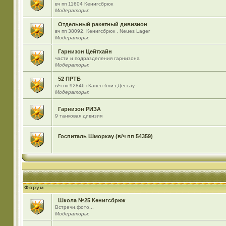
вч пп 11604 Кенигсбрюк
Модераторы:
Отдельный ракетный дивизион
вч пп 38092, Кенигсбрюк , Neues Lager
Модераторы:
Гарнизон Цейтхайн
части и подразделения гарнизона
Модераторы:
52 ПРТБ
в/ч пп 92846 гКапен близ Дессау
Модераторы:
Гарнизон РИЗА
9 танковая дивизия
Госпиталь Шморкау (в/ч пп 54359)
Форум
Школа №25 Кенигсбрюк
Встречи,фото...
Модераторы: