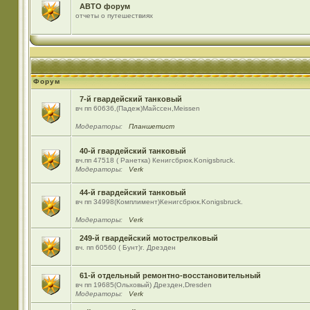
АВТО форум
отчеты о путешествиях
Форум
7-й гвардейский танковый
вч пп 60636,(Падеж)Майсcен,Meissen
Модераторы:
Планшетист
40-й гвардейский танковый
вч.пп 47518 ( Ранетка) Кенигсбрюк.Konigsbruck.
Модераторы:
Verk
44-й гвардейский танковый
вч пп 34998(Комплимент)Кенигсбрюк.Konigsbruck.
Модераторы:
Verk
249-й гвардейский мотострелковый
вч. пп 60560 ( Бунт)г. Дрезден
61-й отдельный ремонтно-восстановительный
вч пп 19685(Ольховый) Дрезден,Dresden
Модераторы:
Verk