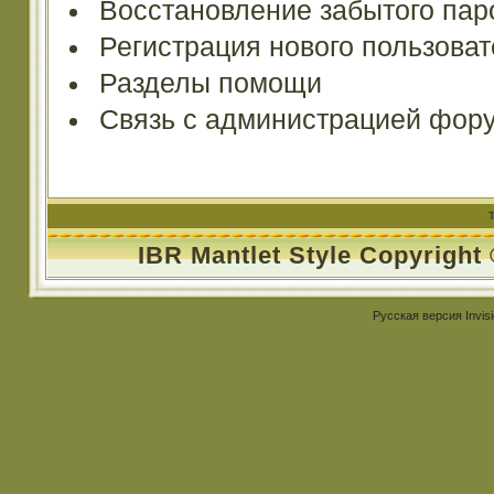
Восстановление забытого пар
Регистрация нового пользова
Разделы помощи
Связь с администрацией фор
IBR Mantlet Style Copyright
Русская версия
Invis