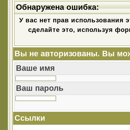
Обнаружена ошибка:
У вас нет прав использования 
сделайте это, используя фор
Вы не авторизованы. Вы мож
Ваше имя
Ваш пароль
Ссылки