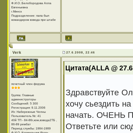
Ф.И.О.:Белобородова Алла
Евгеньевна
г.Минск
Подразделение: папа был
командиром взвода при штабе
Verk
27.6.2008, 22:46
Цитата(ALLA @ 27.6.
почетный член форума
Здравствуйте Оль
Группа: Главные
администраторы
хочу сьездить на
Сообщений: 5 300
Регистрация: 9.11.2006
Из: Набережные Челны
начать. ОЧЕНЬ П
Пользователь №: 41
40й ТП - 84-86г,ком,взвода2ТБ ,
Ответьте или сю
86-89 рембат
Период службы: 1984-1989
Ф.И.О.:Кормильцев Игорь