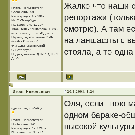
Жалко что наши 
Группа: Пользователи
Сообщений: 901
репортажи (тольк
Регистрация: 8.2.2007
Из: С.-Петербург
Пользователь №: 207
смотрю). А там е
1044 ОДШБ Кенигсбрюк, 1986-7,
механик-водитель БМД, мл.ср.
Период службы: осень 85-87
на ланшафты с выс
(учебка Крампниц)
Ф.И.О.:Кондаков Юрий
стояла, а то одна
С.-Петербург
Подразделение: ДШР, 1 ДШВ, 3
ДШО.
Игорь Николаевич
20.6.2008, 8:26
Оля, если твою м
курс молодого бойца
одном бараке-об
Группа: Пользователи
высокой культуры
Сообщений: 141
Регистрация: 17.7.2007
Пользователь №: 446