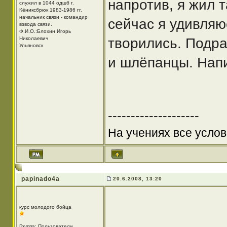
напротив, я жил 
служил в 1044 одшб г.
Кёниксбрюк 1983-1986 гг.
начальник связи - командир
сейчас я удивляю
взвода связи.
Ф.И.О.:Блохин Игорь
Николаевич
творились. Подра
Ульяновск
и шлёпанцы. Напи
--------------------
На учениях все услов
papinado4a
20.6.2008, 13:20
курс молодого бойца
Группа: Пользователи