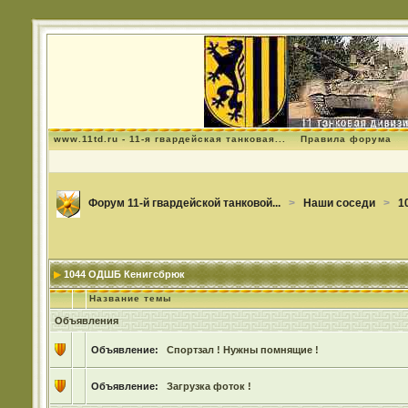
www.11td.ru - 11-я гвардейская танковая...
Правила форума
Форум 11-й гвардейской танковой...
>
Наши соседи
>
1
1044 ОДШБ Кенигсбрюк
Название темы
Объявления
Объявление:
Спортзал ! Нужны помнящие !
Объявление:
Загрузка фоток !