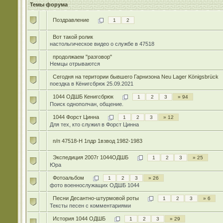
Темы форума
Поздравление
1
2
Вот такой ролик
настольгическое видео о службе в 47518
продолжаем "разговор"
Немцы отрываются
Сегодня на територии бывшего Гарнизона Neu Lager Königsbrück
поездка в Кёнигсбрюк 25.09.2021
1044 ОДШБ Кенигсбрюк
1
2
3
» 94
Поиск однополчан, общение.
1044 Форст Цинна
1
2
3
» 12
Для тех, кто служил в Форст Цинна
п/п 47518-Н 1пдр 1взвод 1982-1983
Экспедиция 2007г 1044ОДШБ
1
2
3
» 25
Юра
Фотоальбом
1
2
3
» 26
фото военнослужащих ОДШБ 1044
Песни Десантно-штурмовой роты
1
2
3
» 6
Тексты песен с комментариями
История 1044 ОДШБ
1
2
3
» 29