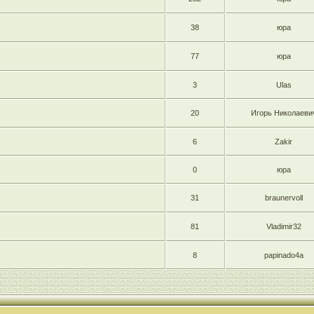
38
юра
77
юра
3
Ulas
20
Игорь Николаеви
6
Zakir
0
юра
31
braunervoll
81
Vladimir32
8
papinado4a