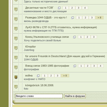
Здесь только исторические данные!
Десантные части ГСВГ
1
2
3
4
наименование и место дислокации
Разведка 1044 ОДШБ - это круто !
1
2
3
» 8
жизнь разведвзвода
ЛуАЗ-967М с СПГ-9 (ПТБ отзовитесь, нужна информация)
нужна информация по ТПК ПТБ)
Конец Ульяновского училища связи
1
2
3
Хочу поделиться своей болью
Ютербог
Juterbog
für unsere Freunde in Deutschland (Для наших друзей в Германии)
1044 ОДШБ
Взвод связи 1983-1985 фотографии
1
2
3
4
фотографии
война
1
2
3
» 9
конфликт с НАТО
königsbrück 18.06.2008.
foto