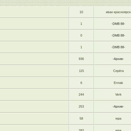
10
иван красноярск
1
-DMB 88-
0
-DMB 88-
1
-DMB 88-
936
-Архив-
115
Серёга
6
Ermak
244
Verk
253
-Архив-
58
юра
282
юра