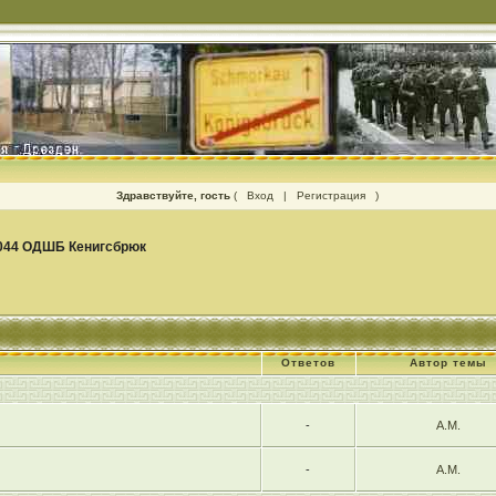
Здравствуйте, гость
(
Вход
|
Регистрация
)
044 ОДШБ Кенигсбрюк
Ответов
Автор темы
-
А.М.
-
А.М.