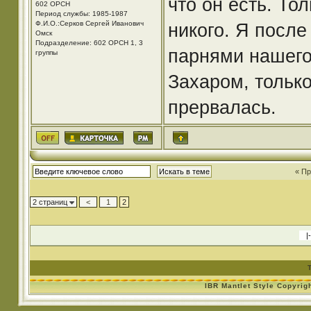
что он есть. То
602 ОРСН
Период службы: 1985-1987
Ф.И.О.:Серков Сергей Иванович
никого. Я посл
Омск
Подразделение: 602 ОРСН 1, 3
парнями нашего
группы
Захаром, только
прервалась.
« П
2 страниц
<
1
2
IBR Mantlet Style Copyrig