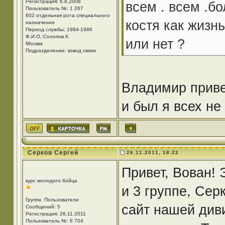
Регистрация: 6.8.2008
всем . всем .бо
Пользователь №: 1 267
602 отдельная рота специального
костя как жизн
назначения
Период службы: 1984-1986
Ф.И.О.:Солопов К.
или нет ?
Москва
Подразделение: взвод связи
Владимир приве
и был я всех не
Серков Сергей
26.11.2011, 18:22
Привет, Вован! 
курс молодого бойца
и 3 группе, Сер
Группа: Пользователи
сайт нашей диви
Сообщений: 5
Регистрация: 26.11.2011
Пользователь №: 6 704