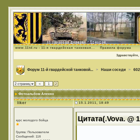
www.11td.ru - 11-я гвардейская танковая...
Правила форума
Здравствуйте, 
Форум 11-й гвардейской танковой...
>
Наши соседи
>
602
2 страниц
<
1
2
Фотоальбом Алехно
liker
15.1.2011, 18:49
Цитата(.Vova. @ 1
курс молодого бойца
Группа: Пользователи
Сообщений: 116