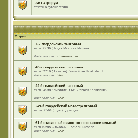
АВТО форум
отчеты о путешествиях
Форум
7-й гвардейский танковый
вч пп 60636,(Падеж)Майсcен,Meissen
Модераторы:
Планшетист
40-й гвардейский танковый
вч.пп 47518 ( Ранетка) Кенигсбрюк.Konigsbruck.
Модераторы:
Verk
44-й гвардейский танковый
вч пп 34998(Комплимент)Кенигсбрюк.Konigsbruck.
Модераторы:
Verk
249-й гвардейский мотострелковый
вч. пп 60560 ( Бунт)г. Дрезден
61-й отдельный ремонтно-восстановительный
вч пп 19685(Ольховый) Дрезден,Dresden
Модераторы:
Verk