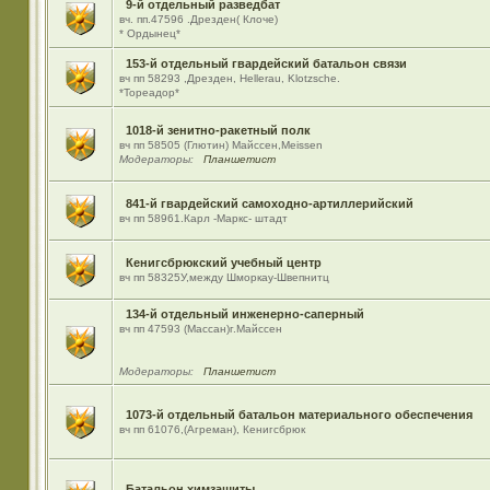
9-й отдельный разведбат
вч. пп.47596 .Дрезден( Клоче)
* Ордынец*
153-й отдельный гвардейский батальон связи
вч пп 58293 ,Дрезден, Hellerau, Klotzsche.
*Тореадор*
1018-й зенитно-ракетный полк
вч пп 58505 (Глютин) Майсcен,Meissen
Модераторы:
Планшетист
841-й гвардейский самоходно-артиллерийский
вч пп 58961.Карл -Маркс- штадт
Кенигсбрюкский учебный центр
вч пп 58325У,между Шморкау-Швепнитц
134-й отдельный инженерно-саперный
вч пп 47593 (Массан)г.Майссен
Модераторы:
Планшетист
1073-й отдельный батальон материального обеспечения
вч пп 61076,(Агреман), Кенигсбрюк
Батальон химзащиты