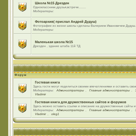
Школа №15 Дрезден
Одноклассники,друзья,встречи........
Модераторы:
Фотоархив( прислал Андрей Дудуш)
Фотографии из жизни школы сделаны Валерием Ивановичем Дудуш.
Модераторы:
Маленькая школа №15
Дрезден , здание штаба 11й ТД
Форум
Гостевая книга
Здесь гости могут поделиться своими впечатлениями и оставить сво
Модераторы:
Администраторы
,
Главные администраторы
,
Vladimir
Гостевая книга для дружественных сайтов и форумов
Здесь можно оставить ссылки и описание на дружественные сайты 
Модераторы:
Администраторы
,
Главные администраторы
,
Vladimir
,
oleg1