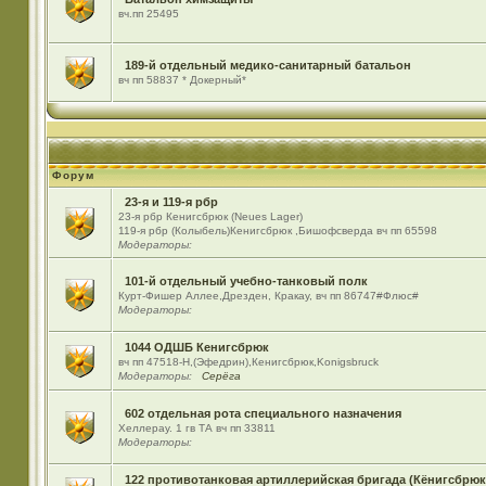
вч.пп 25495
189-й отдельный медико-санитарный батальон
вч пп 58837 * Докерный*
Форум
23-я и 119-я рбр
23-я рбр Кенигсбрюк (Neues Lager)
119-я рбр (Колыбель)Кенигсбрюк ,Бишофсверда вч пп 65598
Модераторы:
101-й отдельный учебно-танковый полк
Курт-Фишер Аллее,Дрезден, Кракау, вч пп 86747#Флюс#
Модераторы:
1044 ОДШБ Кенигсбрюк
вч пп 47518-Н,(Эфедрин),Кенигсбрюк,Konigsbruck
Модераторы:
Серёга
602 отдельная рота специального назначения
Хеллерау. 1 гв ТА вч пп 33811
Модераторы:
122 противотанковая артиллерийская бригада (Кёнигсбрюк