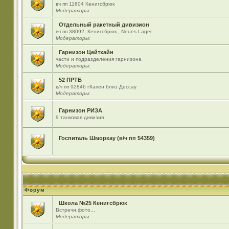
вч пп 11604 Кенигсбрюк
Модераторы:
Отдельный ракетный дивизион
вч пп 38092, Кенигсбрюк , Neues Lager
Модераторы:
Гарнизон Цейтхайн
части и подразделения гарнизона
Модераторы:
52 ПРТБ
в/ч пп 92846 гКапен близ Дессау
Модераторы:
Гарнизон РИЗА
9 танковая дивизия
Госпиталь Шморкау (в/ч пп 54359)
Форум
Школа №25 Кенигсбрюк
Встречи,фото...
Модераторы: