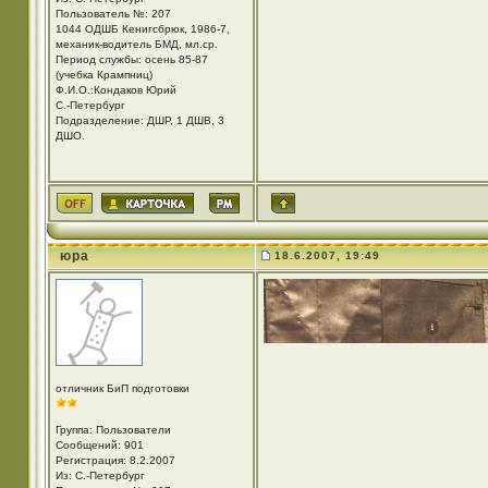
Пользователь №: 207
1044 ОДШБ Кенигсбрюк, 1986-7,
механик-водитель БМД, мл.ср.
Период службы: осень 85-87
(учебка Крампниц)
Ф.И.О.:Кондаков Юрий
С.-Петербург
Подразделение: ДШР, 1 ДШВ, 3
ДШО.
юра
18.6.2007, 19:49
отличник БиП подготовки
Группа: Пользователи
Сообщений: 901
Регистрация: 8.2.2007
Из: С.-Петербург