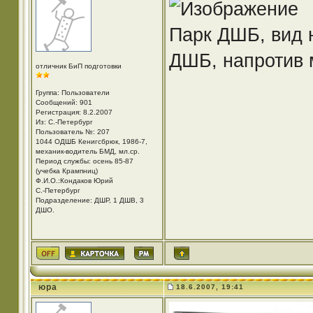
Парк ДШБ, вид 
ДШБ, напротив 
отличник БиП подготовки
Группа: Пользователи
Сообщений: 901
Регистрация: 8.2.2007
Из: С.-Петербург
Пользователь №: 207
1044 ОДШБ Кенигсбрюк, 1986-7,
механик-водитель БМД, мл.ср.
Период службы: осень 85-87
(учебка Крампниц)
Ф.И.О.:Кондаков Юрий
С.-Петербург
Подразделение: ДШР, 1 ДШВ, 3
ДШО.
юра
18.6.2007, 19:41