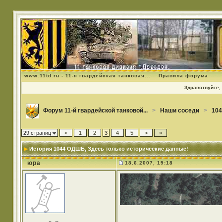
www.11td.ru - 11-я гвардейская танковая...
Правила форума
Здравствуйте, 
Форум 11-й гвардейской танковой...
>
Наши соседи
>
104
29 страниц
<
1
2
3
4
5
>
»
История 1044 ОДШБ
, Здесь только исторические данные!
юра
18.6.2007, 19:18