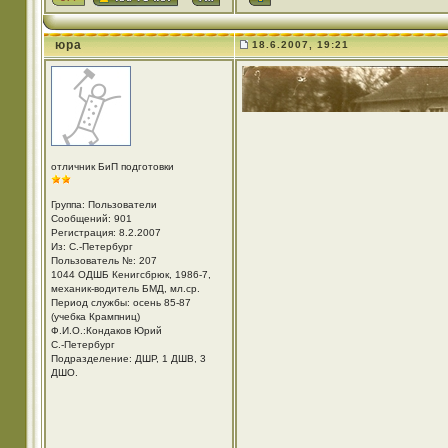
юра
18.6.2007, 19:21
отличник БиП подготовки
Группа: Пользователи
Сообщений: 901
Регистрация: 8.2.2007
Из: С.-Петербург
Пользователь №: 207
1044 ОДШБ Кенигсбрюк, 1986-7,
механик-водитель БМД, мл.ср.
Период службы: осень 85-87
(учебка Крампниц)
Ф.И.О.:Кондаков Юрий
С.-Петербург
Подразделение: ДШР, 1 ДШВ, 3
ДШО.