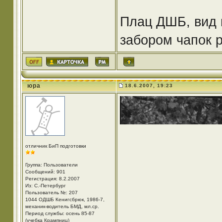
Плац ДШБ, вид н
забором чапок р
юра
18.6.2007, 19:23
отличник БиП подготовки
Группа: Пользователи
Сообщений: 901
Регистрация: 8.2.2007
Из: С.-Петербург
Пользователь №: 207
1044 ОДШБ Кенигсбрюк, 1986-7,
механик-водитель БМД, мл.ср.
Период службы: осень 85-87
(учебка Крампниц)