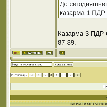
До сегодняшнег
казарма 1 ПДР 
Казарма 3 ПДР б
87-89.
29 страниц
<
1
2
3
4
5
>
»
IBR Mantlet Style Copyrig