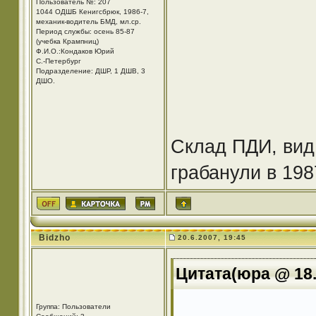
Пользователь №: 207
1044 ОДШБ Кенигсбрюк, 1986-7,
механик-водитель БМД, мл.ср.
Период службы: осень 85-87
(учебка Крампниц)
Ф.И.О.:Кондаков Юрий
С.-Петербург
Подразделение: ДШР, 1 ДШВ, 3
ДШО.
Склад ПДИ, вид 
грабанули в 198
Bidzho
20.6.2007, 19:45
Цитата(юра @ 18.
Группа: Пользователи