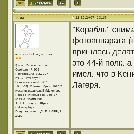
юра
12.10.2007, 23:25
"Корабль" снима
фотоаппарата (п
пришлось делат
отличник БиП подготовки
это 44-й полк, 
Группа: Пользователи
Сообщений: 901
имел, что в Кен
Регистрация: 8.2.2007
Из: С.-Петербург
Лагеря.
Пользователь №: 207
1044 ОДШБ Кенигсбрюк, 1986-7,
механик-водитель БМД, мл.ср.
Период службы: осень 85-87
(учебка Крампниц)
Ф.И.О.:Кондаков Юрий
С.-Петербург
Подразделение: ДШР, 1 ДШВ, 3
ДШО.