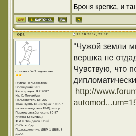
Броня крепка, и т
юра
13.10.2007, 23:32
"Чужой земли мы
вершка не отда
Чувствую, что 
отличник БиП подготовки
дипломатически
Группа: Пользователи
Сообщений: 901
http://www.forum
Регистрация: 8.2.2007
Из: С.-Петербург
automod...um=1
Пользователь №: 207
1044 ОДШБ Кенигсбрюк, 1986-7,
механик-водитель БМД, мл.ср.
Период службы: осень 85-87
(учебка Крампниц)
Ф.И.О.:Кондаков Юрий
С.-Петербург
Подразделение: ДШР, 1 ДШВ, 3
ДШО.