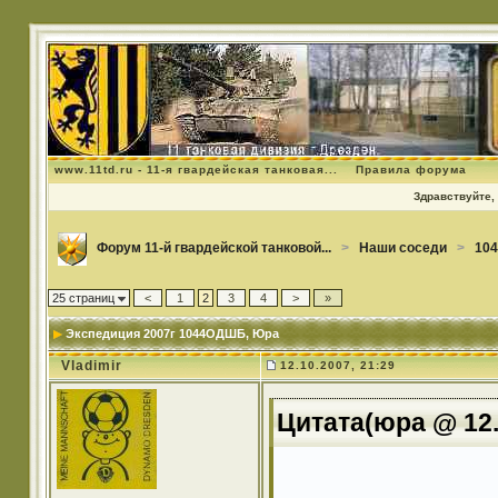
www.11td.ru - 11-я гвардейская танковая...
Правила форума
Здравствуйте, 
Форум 11-й гвардейской танковой...
>
Наши соседи
>
104
25 страниц
<
1
2
3
4
>
»
Экспедиция 2007г 1044ОДШБ
, Юра
Vladimir
12.10.2007, 21:29
Цитата(юра @ 12.