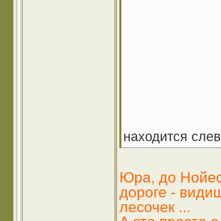
находится слев
Юра, до Нойес
дороге - види
лесочек ...