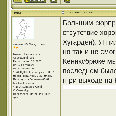
юра
13.10.2007, 10:19
Большим сюрпри
отсутствие хоро
Хугарден). Я пи
отличник БиП подготовки
но так и не смо
Группа: Пользователи
Сообщений: 901
Кениксбрюке мы
Регистрация: 8.2.2007
Из: С.-Петербург
последнем было 
Пользователь №: 207
1044 ОДШБ Кенигсбрюк, 1986-7,
механик-водитель БМД, мл.ср.
(при выходе на 
Период службы: осень 85-87
(учебка Крампниц)
Ф.И.О.:Кондаков Юрий
С.-Петербург
Подразделение: ДШР, 1 ДШВ, 3
ДШО.