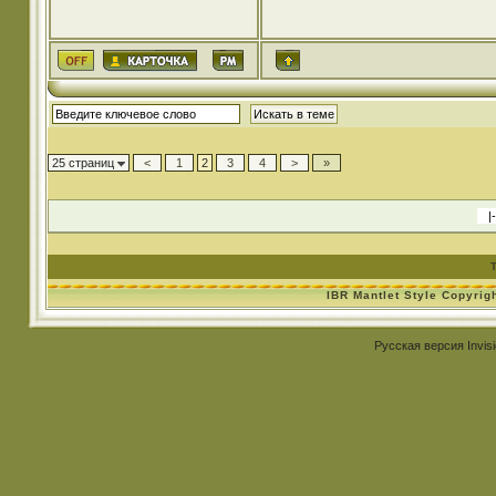
25 страниц
<
1
2
3
4
>
»
IBR Mantlet Style Copyrig
Русская версия
Invis