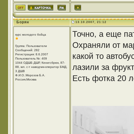
Борян
13.10.2007, 21:12
Точно, а еще па
курс молодого бойца
Охраняли от ма
Группа: Пользователи
Сообщений: 282
какой то автобу
Регистрация: 8.6.2007
Пользователь №: 409
1044 ОДШБ ДШР, Кенигсбрюк, 87-
лазили за фрук
88, мл. с-т наводчик-оператор БМД,
3 ДШВ
Ф.И.О.:Морозов Б.А.
Есть фотка 20 л
Россия,Москва