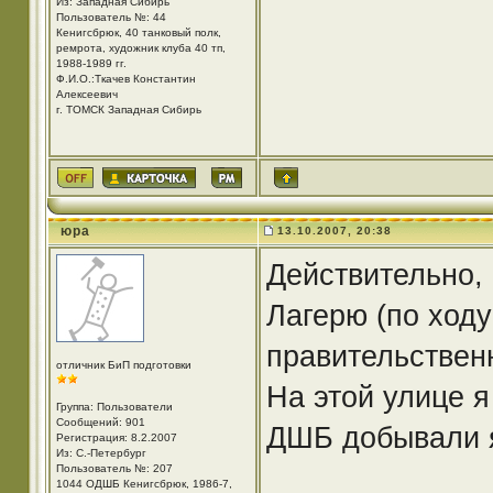
Из: Западная Сибирь
Пользователь №: 44
Кенигсбрюк, 40 танковый полк,
ремрота, художник клуба 40 тп,
1988-1989 гг.
Ф.И.О.:Ткачев Константин
Алексеевич
г. ТОМСК Западная Сибирь
юра
13.10.2007, 20:38
Действительно,
Лагерю (по ходу
правительствен
отличник БиП подготовки
На этой улице 
Группа: Пользователи
Сообщений: 901
ДШБ добывали я
Регистрация: 8.2.2007
Из: С.-Петербург
Пользователь №: 207
1044 ОДШБ Кенигсбрюк, 1986-7,