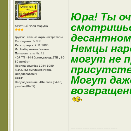
Юра! Ты оч
смотришьс
почетный член форума
десантном
Группа: Главные администраторы
Сообщений: 5 300
Немцы нар
Регистрация: 9.11.2006
Из: Набережные Челны
Пользователь №: 41
могут не 
40й ТП - 84-86г,ком,взвода2ТБ , 86-
89 рембат
присутств
Период службы: 1984-1989
Ф.И.О.:Кормильцев Игорь
Владиславович
Могут даже
СССР
Подразделение: 40й полк (84-86),
рембат(86-89)
возвращени
--------------------