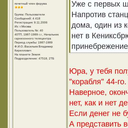
Уже с первых ш
почетный член форума
Напротив стан
Группа: Пользователи
Сообщений: 4 418
дома, один из 
Регистрация: 9.11.2006
Из: г.Москва
Пользователь №: 40
нет в Кениксбр
40ТП, 1987-1989 г.г., Начальник
гарнизонного телецентра
Период службы: 1987-1989
принебрежение 
Ф.И.О.:Васильев Владимир
Кириллович
На планете Земля
Подразделение: 47518, 2ТБ
Юра, у тебя по
"корабля" 44-го.
Наверное, окон
нет, как и нет д
Если денег не бу
А представить в