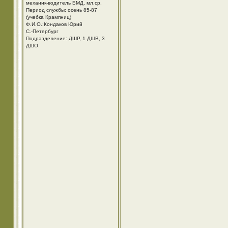
механик-водитель БМД, мл.ср.
Период службы: осень 85-87
(учебка Крампниц)
Ф.И.О.:Кондаков Юрий
С.-Петербург
Подразделение: ДШР, 1 ДШВ, 3
ДШО.