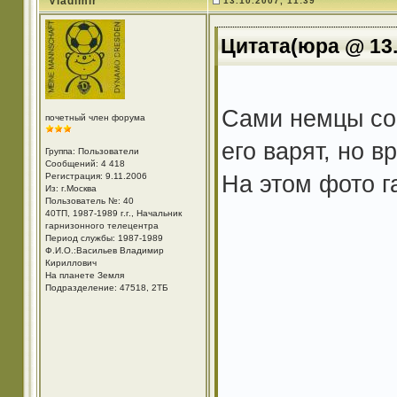
Vladimir
13.10.2007, 11:39
Цитата(юра @ 13.
Сами немцы сов
почетный член форума
его варят, но в
Группа: Пользователи
Сообщений: 4 418
На этом фото г
Регистрация: 9.11.2006
Из: г.Москва
Пользователь №: 40
40ТП, 1987-1989 г.г., Начальник
гарнизонного телецентра
Период службы: 1987-1989
Ф.И.О.:Васильев Владимир
Кириллович
На планете Земля
Подразделение: 47518, 2ТБ