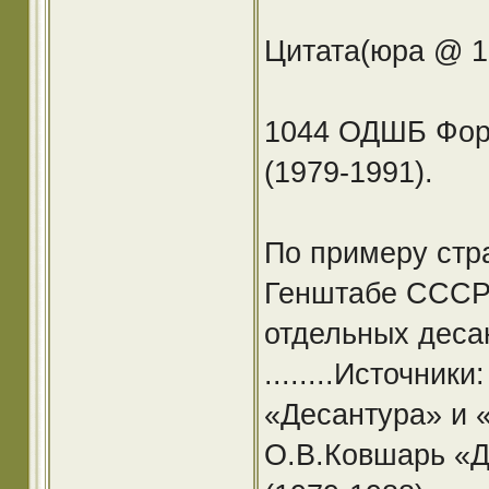
Цитата(юра @ 16
1044 ОДШБ Форс
(1979-1991).
По примеру стра
Генштабе СССР 
отдельных десант
........Источник
«Десантура» и «
О.В.Ковшарь «