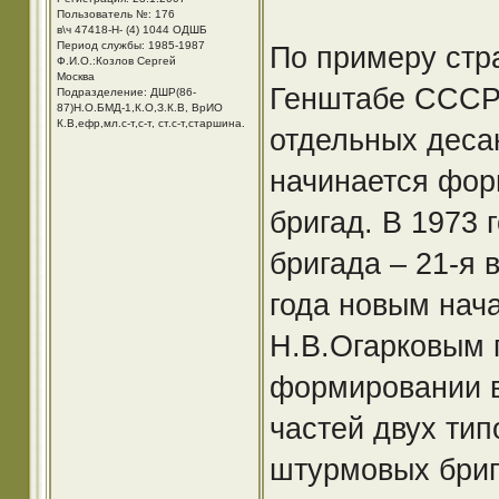
Пользователь №: 176
в\ч 47418-Н- (4) 1044 ОДШБ
Период службы: 1985-1987
По примеру стра
Ф.И.О.:Козлов Сергей
Москва
Генштабе СССР 
Подразделение: ДШР(86-
87)Н.О.БМД-1,К.О,З.К.В, ВрИО
К.В,ефр,мл.с-т,с-т, ст.с-т,старшина.
отдельных деса
начинается фор
бригад. В 1973 
бригада – 21-я 
года новым нач
Н.В.Огарковым 
формировании в
частей двух тип
штурмовых брига