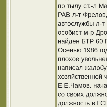
по тылу ст.-л Ма
РАВ л-т Фрелов,
автослужбы л-т 
особист м-р Дро
найден БТР 60 
Осенью 1986 год
плохое увольне
написал жалобу
хозяйственной 
Е.Е.Чамов, нач
со своих должн
должность в ГС