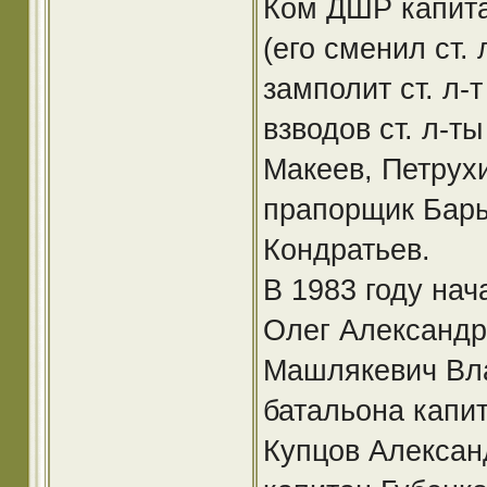
Ком ДШР капит
(его сменил ст.
замполит ст. л-
взводов ст. л-т
Макеев, Петрухи
прапорщик Бары
Кондратьев.
В 1983 году на
Олег Александр
Машлякевич Вла
батальона капит
Купцов Алексан