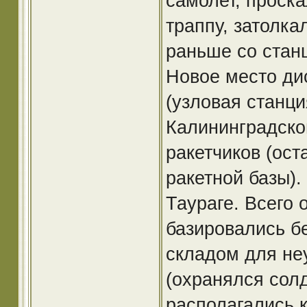
самолет, проск
траппу, затолка
раньше со стан
Новое место дис
(узловая станци
Калининградско
ракетчиков (ос
ракетной базы).
Таураге. Всего 
базировались б
складом для не
(охранялся сол
располагались 