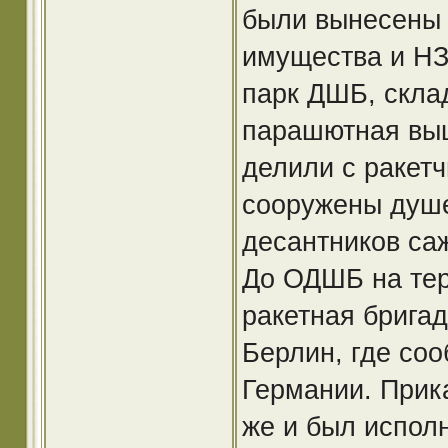
были вынесены 
имущества и НЗ
парк ДШБ, скла
парашютная выш
делили с ракетч
сооружены душе
десантников саж
До ОДШБ на тер
ракетная бригад
Берлин, где со
Германии. Прик
же и был исполн