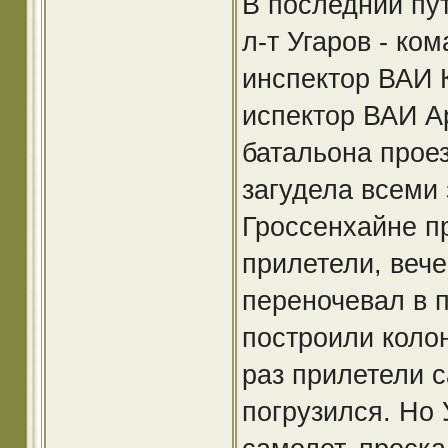
В последний пут
л-т Угаров - ко
инспектор ВАИ К
испектор ВАИ Ар
батальона прое
загудела всеми
Гроссенхайне п
прилетели, веч
переночевал в 
построили колон
раз прилетели 
погрузился. Но 