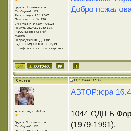
Добро пожаловат
Группа: Пользователи
Сообщений: 129
Регистрация: 23.1.2007
Пользователь №: 176
в\ч 47418-Н- (4) 1044 ОДШБ
Период службы: 1985-1987
Ф.И.О.:Козлов Сергей
Москва
Подразделение: ДШР(86-
87)Н.О.БМД-1,К.О,З.К.В, ВрИО
К.В,ефр,мл.с-т,с-т, ст.с-т,старшина.
Серёга
21.1.2008, 15:04
АВТОР:юра 16.4
1044 ОДШБ Форс
курс молодого бойца
(1979-1991).
Группа: Пользователи
Сообщений: 129
Регистрация: 23.1.2007