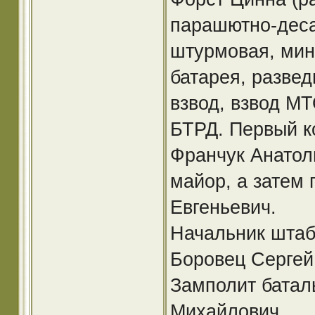
парашютно-деса
штурмовая, мин
батарея, развед
взвод, взвод М
БТРД. Первый к
Франчук Анатоли
майор, а затем
Евгеньевич.
Начальник штаба
Боровец Сергей
Замполит баталь
Михайлович.