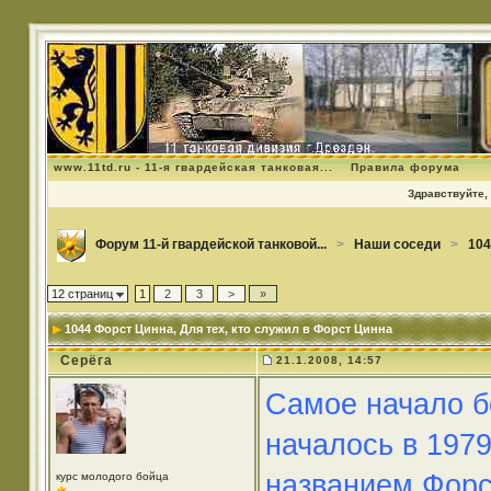
www.11td.ru - 11-я гвардейская танковая...
Правила форума
Здравствуйте, 
Форум 11-й гвардейской танковой...
>
Наши соседи
>
104
12 страниц
1
2
3
>
»
1044 Форст Цинна
, Для тех, кто служил в Форст Цинна
Серёга
21.1.2008, 14:57
Самое начало б
началось в 1979
названием Форс
курс молодого бойца