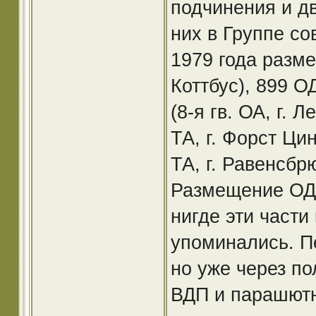
подчинения и д
них в Группе со
1979 года разме
Коттбус), 899 О
(8-я гв. ОА, г. 
ТА, г. Форст Ци
ТА, г. Равенсбрю
Размещение ОДШ
нигде эти части
упоминались. П
но уже через п
ВДП и парашютн