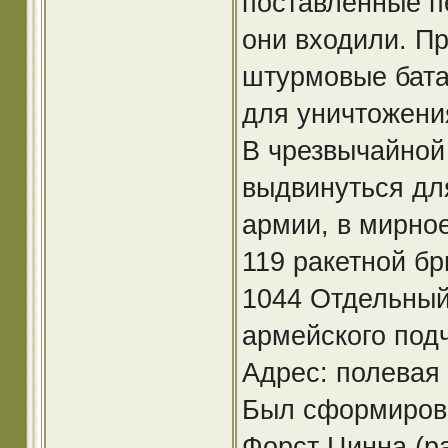
поставленные п
они входили. П
штурмовые бата
для уничтожения
В чрезвычайной
выдвинуться дл
армии, в мирно
119 ракетной бри
1044 Отдельный
армейского под
Адрес: полевая
Был сформирова
Форст Цинна (ра