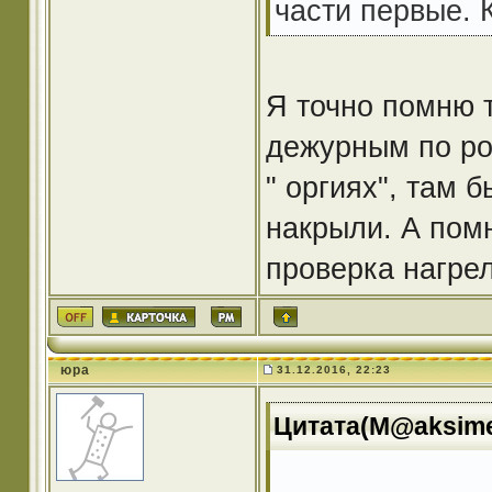
части первые. К
Я точно помню т
дежурным по рот
" оргиях", там 
накрыли. А помн
проверка нагре
юра
31.12.2016, 22:23
Цитата(M@aksimen