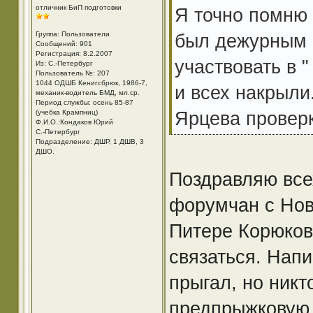
отличник БиП подготовки
Я точно помню т
Группа: Пользователи
был дежурным п
Сообщений: 901
Регистрация: 8.2.2007
участвовать в "
Из: С.-Петербург
Пользователь №: 207
1044 ОДШБ Кенигсбрюк, 1986-7,
и всех накрыли.
механик-водитель БМД, мл.ср.
Период службы: осень 85-87
Ярцева проверк
(учебка Крампниц)
Ф.И.О.:Кондаков Юрий
С.-Петербург
Подразделение: ДШР, 1 ДШВ, 3
ДШО.
Поздравляю все
форумчан с Нов
Питере Корюков
связаться. Напи
прыгал, но никт
предпрыжковую п