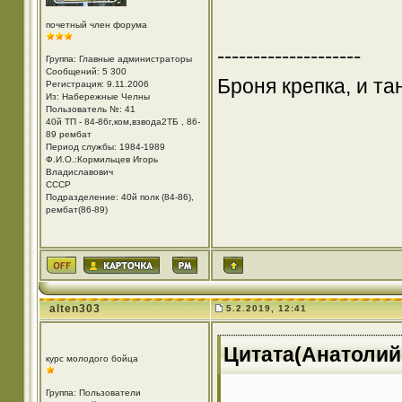
почетный член форума
--------------------
Группа: Главные администраторы
Сообщений: 5 300
Броня крепка, и т
Регистрация: 9.11.2006
Из: Набережные Челны
Пользователь №: 41
40й ТП - 84-86г,ком,взвода2ТБ , 86-
89 рембат
Период службы: 1984-1989
Ф.И.О.:Кормильцев Игорь
Владиславович
СССР
Подразделение: 40й полк (84-86),
рембат(86-89)
alten303
5.2.2019, 12:41
Цитата(Анатолий 
курс молодого бойца
Группа: Пользователи