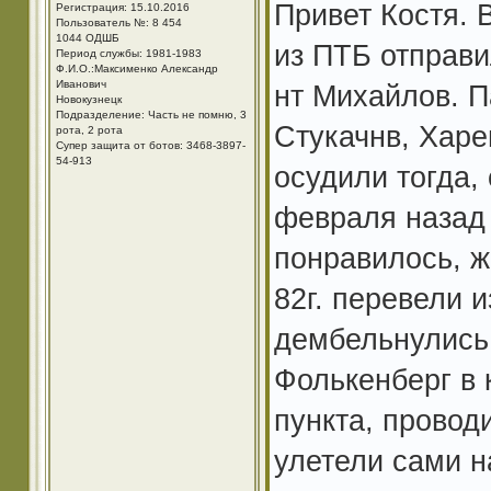
Привет Костя. 
Регистрация: 15.10.2016
Пользователь №: 8 454
1044 ОДШБ
из ПТБ отправил
Период службы: 1981-1983
Ф.И.О.:Максименко Александр
Иванович
нт Михайлов. П
Новокузнецк
Подразделение: Часть не помню, 3
Стукачнв, Харе
рота, 2 рота
Супер защита от ботов: 3468-3897-
54-913
осудили тогда,
февраля назад 
понравилось, ж
82г. перевели и
дембельнулись.
Фолькенберг в 
пункта, провод
улетели сами н