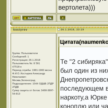
вертолета)))
kostyrev
26.1.2018, 23:19
Цитата(naumenko 
Группа: Пользователи
Сообщений: 1
Те "2 сибиряка
Регистрация: 26.1.2018
Пользователь №: 8 591
47518-н
был один из ни
Период службы: 1981-1983 весна
Ф.И.О.:Костырев Александр
Николаевич
Днепропетровск
Москва,Зеленоград
Подразделение: 1044 ОДШБ 2ПДР
последующем вз
2ПДВ
Супер защита от ботов: 3468-3897-
54-913
наркоту,а Юрк
коноплю или ча