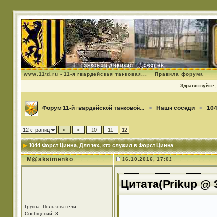
www.11td.ru - 11-я гвардейская танковая...
Правила форума
Здравствуйте, 
Форум 11-й гвардейской танковой...
>
Наши соседи
>
104
12 страниц
«
<
10
11
12
1044 Форст Цинна
, Для тех, кто служил в Форст Цинна
M@aksimenko
16.10.2016, 17:02
Цитата(Prikup @ 3
Группа: Пользователи
Сообщений: 3