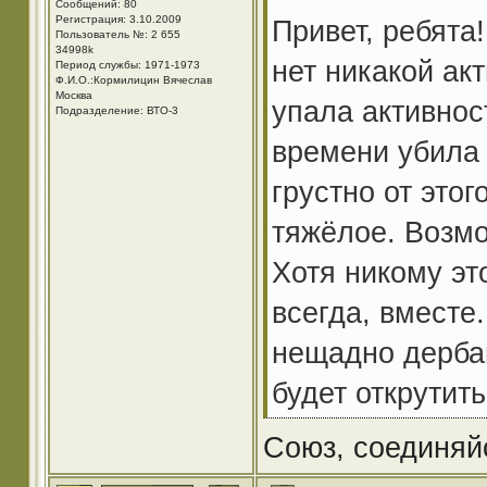
Сообщений: 80
Регистрация: 3.10.2009
Привет, ребята
Пользователь №: 2 655
34998k
нет никакой ак
Период службы: 1971-1973
Ф.И.О.:Кормилицин Вячеслав
Москва
упала активнос
Подразделение: ВТО-3
времени убила 
грустно от этог
тяжёлое. Возмо
Хотя никому это
всегда, вместе
нещадно дербан
будет открутить
Союз, соединяй