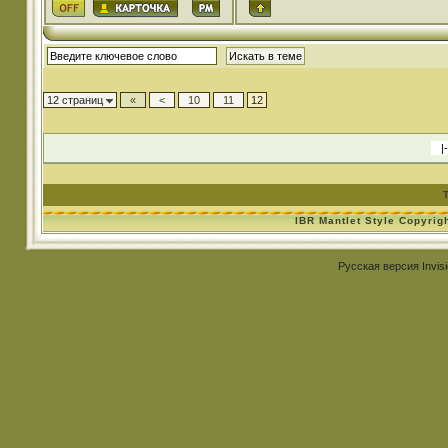
12 страниц
«
<
10
11
12
IBR Mantlet Style Copyrig
Русская версия
Invis