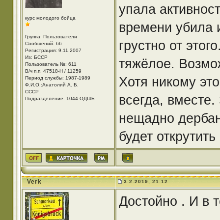
упала активност
курс молодого бойца
времени убила 
Группа: Пользователи
грустно от этог
Сообщений: 66
Регистрация: 9.11.2007
Из: БССР
тяжёлое. Возмо
Пользователь №: 611
В/ч п.п. 47518-Н / 11259
Хотя никому это
Период службы: 1987-1989
Ф.И.О.:Анатолий А. Б.
СССР
всегда, вместе.
Подразделение: 1044 ОДШБ
нещадно дербан
будет открутить 
Verk
3.2.2019, 21:12
Достойно . И в точ