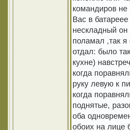
командиров не 
Вас в батареее
нескладный он 
поламал ,так я
отдал: было та
кухне) навстреч
когда поравнял
руку левую к п
когда поравнял
поднятые, разо
оба одновремен
обоих на лице 