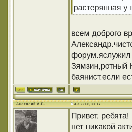
растерянная у 
всем доброго в
Александр.чист
форум.яслужил 
Зямзин,ротный 
баянист.если ес
Анатолий А.Б.
3.2.2019, 11:17
Привет, ребята!
нет никакой акт