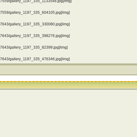
867559/gallery_1197_335_1133548.jpg[/img]
867559/gallery_1197_335_604105.jpg[/img]
957643/gallery_1197_335_330080.jpg[/img]
957643/gallery_1197_335_398276.jpg[/img]
957643/gallery_1197_335_82399.jpg[/img]
957643/gallery_1197_335_476346.jpg[/img]