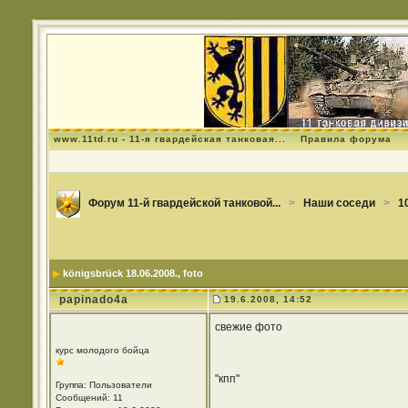
www.11td.ru - 11-я гвардейская танковая...
Правила форума
Форум 11-й гвардейской танковой...
>
Наши соседи
>
1
königsbrück 18.06.2008.
, foto
papinado4a
19.6.2008, 14:52
свежие фото
курс молодого бойца
"кпп"
Группа: Пользователи
Сообщений: 11