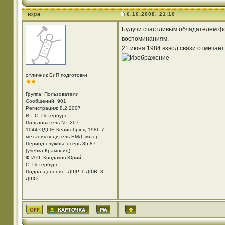
юра
6.10.2008, 21:10
Будучи счастливым обладателем фо
воспоминаниям.
21 июня 1984 взвод связи отмечает
отличник БиП подготовки
Группа: Пользователи
Сообщений: 901
Регистрация: 8.2.2007
Из: С.-Петербург
Пользователь №: 207
1044 ОДШБ Кенигсбрюк, 1986-7,
механик-водитель БМД, мл.ср.
Период службы: осень 85-87
(учебка Крампниц)
Ф.И.О.:Кондаков Юрий
С.-Петербург
Подразделение: ДШР, 1 ДШВ, 3
ДШО.