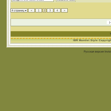
4 страниц
<
1
2
3
4
>
IBR Mantlet Style Copyrig
Русская версия
Invis