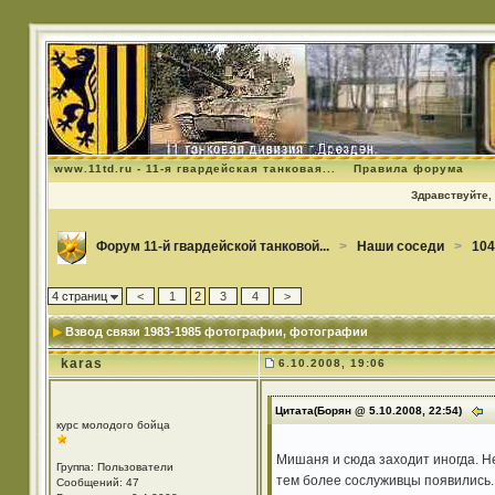
www.11td.ru - 11-я гвардейская танковая...
Правила форума
Здравствуйте, 
Форум 11-й гвардейской танковой...
>
Наши соседи
>
104
4 страниц
<
1
2
3
4
>
Взвод связи 1983-1985 фотографии
, фотографии
karas
6.10.2008, 19:06
Цитата(Борян @ 5.10.2008, 22:54)
курс молодого бойца
Мишаня и сюда заходит иногда. Н
Группа: Пользователи
тем более сослуживцы появились.
Сообщений: 47