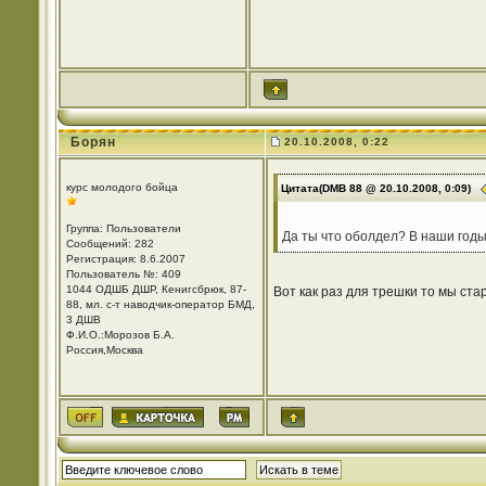
Борян
20.10.2008, 0:22
курс молодого бойца
Цитата(DMB 88 @ 20.10.2008, 0:09)
Группа: Пользователи
Да ты что оболдел? В наши годы
Сообщений: 282
Регистрация: 8.6.2007
Пользователь №: 409
1044 ОДШБ ДШР, Кенигсбрюк, 87-
Вот как раз для трешки то мы стар
88, мл. с-т наводчик-оператор БМД,
3 ДШВ
Ф.И.О.:Морозов Б.А.
Россия,Москва