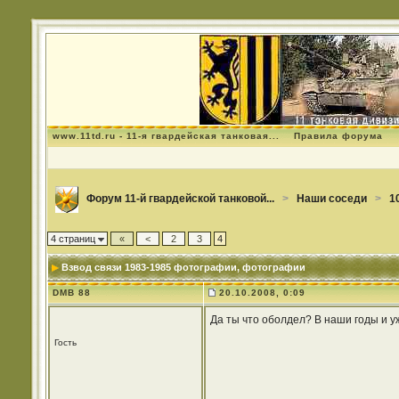
www.11td.ru - 11-я гвардейская танковая...
Правила форума
Форум 11-й гвардейской танковой...
>
Наши соседи
>
1
4 страниц
«
<
2
3
4
Взвод связи 1983-1985 фотографии
, фотографии
DMB 88
20.10.2008, 0:09
Да ты что оболдел? В наши годы и у
Гость