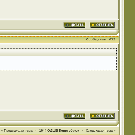
Сообщение
#32
« Предыдущая тема
·
1044 ОДШБ Кенигсбрюк
·
Следующая тема »