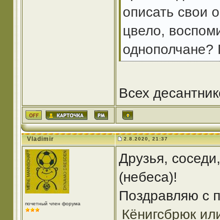
описать свои 
цвело, воспоми
однополчане? 
Всех десантник
Vladimir
2.8.2020, 21:37
Друзья, соседи,
(небеса)!
Поздравляю с п
почетный член форума
Кёнигсбрюк или