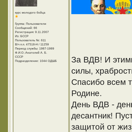
курс молодого бойца
Группа: Пользователи
Сообщений: 66
Регистрация: 9.11.2007
Из: БССР
Пользователь №: 611
В/ч п.п. 47518-Н / 11259
Период службы: 1987-1989
Ф.И.О.:Анатолий А. Б.
СССР
За ВДВ! И этим
Подразделение: 1044 ОДШБ
силы, храброст
Спасибо всем т
Родине.
День ВДВ - ден
десантник! Пус
защитой от жиз