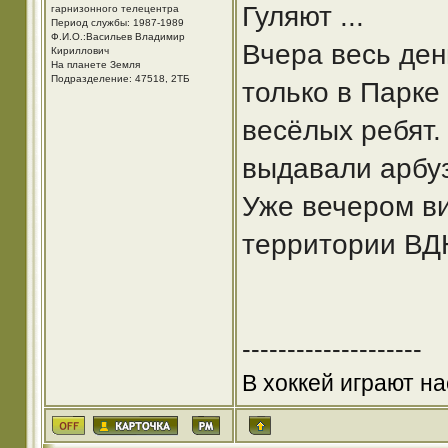
Гуляют ...
гарнизонного телецентра
Период службы: 1987-1989
Ф.И.О.:Васильев Владимир
Вчера весь ден
Кириллович
На планете Земля
Подразделение: 47518, 2ТБ
только в Парке
весёлых ребят.
выдавали арбу
Уже вечером ви
территории ВД
--------------------
В хоккей играют на