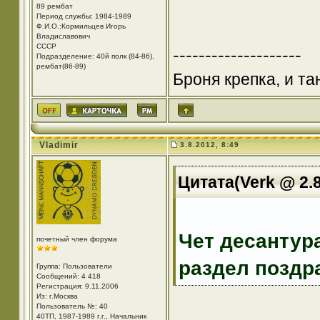
89 рембат
Период службы: 1984-1989
Ф.И.О.:Кормильцев Игорь
Владиславович
СССР
--------------------
Подразделение: 40й полк (84-86),
рембат(86-89)
Броня крепка, и т
Vladimir
3.8.2012, 8:49
Цитата(Verk @ 2.8
Чет десантура
почетный член форума
раздел поздр
Группа: Пользователи
Сообщений: 4 418
Регистрация: 9.11.2006
Из: г.Москва
Пользователь №: 40
40ТП, 1987-1989 г.г., Начальник