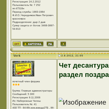
Регистрация: 24.2.2012
Пользователь №: 7 252
пп 47518н
Период службы: 1983-1984
Ф.И.О.:Чередняков Иван Петрович
красноярск
Подразделение: дшр 2 дшв
Супер защита от ботов: 3468-3897-
54-913
Verk
2.8.2012, 21:05
Чет десантура
раздел поздр
почетный член форума
Группа: Главные администраторы
Сообщений: 5 300
Регистрация: 9.11.2006
Из: Набережные Челны
Пользователь №: 41
40й ТП - 84-86г,ком,взвода2ТБ , 86-