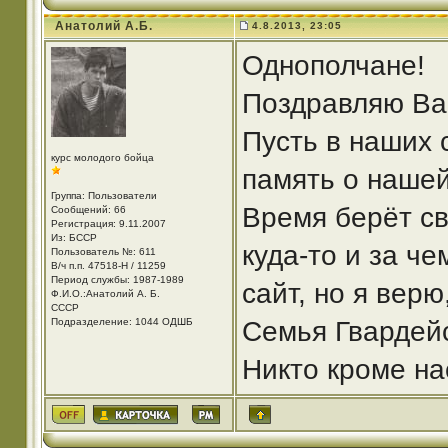
Анатолий А.Б.
4.8.2013, 23:05
Однополчане!
Поздравляю Ва
Пусть в наших 
курс молодого бойца
память о нашей
Группа: Пользователи
Время берёт св
Сообщений: 66
Регистрация: 9.11.2007
Из: БССР
куда-то и за ч
Пользователь №: 611
В/ч п.п. 47518-Н / 11259
Период службы: 1987-1989
сайт, но я верю
Ф.И.О.:Анатолий А. Б.
СССР
Подразделение: 1044 ОДШБ
Семья Гвардей
Никто кроме на