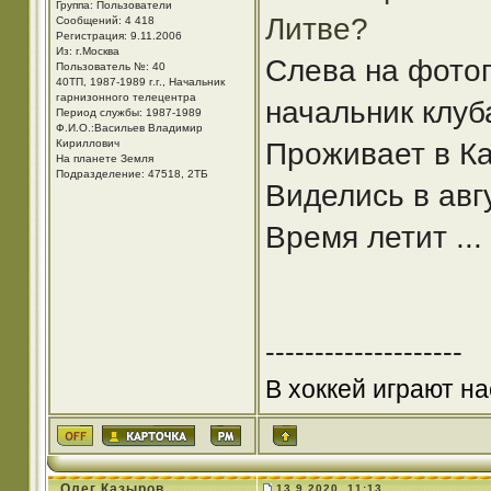
Группа: Пользователи
Литве?
Сообщений: 4 418
Регистрация: 9.11.2006
Из: г.Москва
Слева на фотог
Пользователь №: 40
40ТП, 1987-1989 г.г., Начальник
гарнизонного телецентра
начальник клу
Период службы: 1987-1989
Ф.И.О.:Васильев Владимир
Кириллович
Проживает в К
На планете Земля
Подразделение: 47518, 2ТБ
Виделись в авг
Время летит ...
--------------------
В хоккей играют на
Олег Казыров
13.9.2020, 11:13