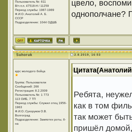
цвело, воспоми
Пользователь №: 611
В/ч п.п. 47518-Н / 11259
Период службы: 1987-1989
однополчане? Г
Ф.И.О.:Анатолий А. Б.
СССР
Подразделение: 1044 ОДШБ
Suhoruk
2.8.2019, 16:53
Цитата(Анатолий 
курс молодого бойца
Группа: Пользователи
Сообщений: 266
Регистрация: 8.2.2009
Ребята, неуже
Пользователь №: 1 773
113 ОИБ, 7 ТП
как в том филь
Период службы: Служил отец 1956-
1963
Ф.И.О.:Сухоруков О.В.
так может быт
Волгоград
Подразделение: Зампотех роты, б-
на
пришёл домой, 