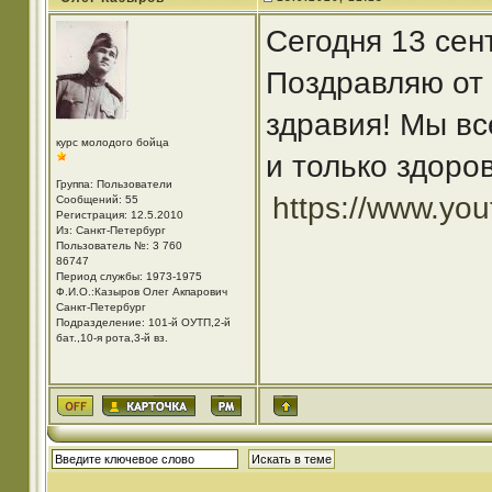
Сегодня 13 сен
Поздравляю от 
здравия! Мы вс
курс молодого бойца
и только здоро
Группа: Пользователи
https://www.y
Сообщений: 55
Регистрация: 12.5.2010
Из: Санкт-Петербург
Пользователь №: 3 760
86747
Период службы: 1973-1975
Ф.И.О.:Казыров Олег Акпарович
Санкт-Петербург
Подразделение: 101-й ОУТП,2-й
бат.,10-я рота,3-й вз.