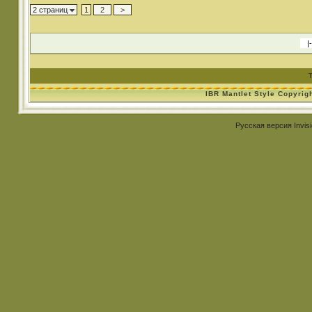
2 страниц
1
2
>
IBR Mantlet Style Copyrig
Русская версия
Invis