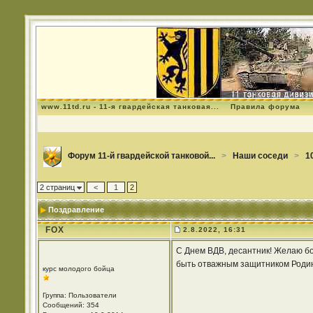
www.11td.ru - 11-я гвардейская танковая...
Правила форума
Форум 11-й гвардейской танковой...
>
Наши соседи
>
1
2 страниц
<
1
2
Поздравление
FOX
2.8.2022, 16:31
С Днем ВДВ, десантник! Желаю бо
быть отважным защитником Родин
курс молодого бойца
Группа: Пользователи
Сообщений: 354