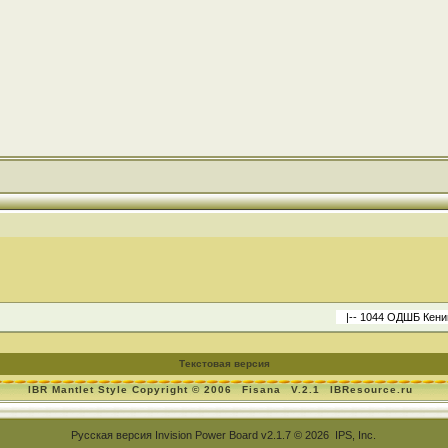
Текстовая версия
IBR Mantlet Style Copyright © 2006
Fisana
V.2.1
IBResource.ru
Русская версия
Invision Power Board
v2.1.7 © 2026 IPS, Inc.