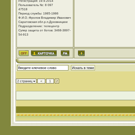
Регистрация: 19.9.2014
Пользователь №: 8 097
47518
Период службы: 1985-1986
Ф.И.О.:Фролов Владимир Иванович
Саратовская обл.р.п.Духовницкое
Подразделение: телецентр
Супер защита от ботов: 3468-3897-
54-913
2 страниц
<
1
2