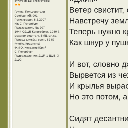
отличник БиП подготовки
Ветер свистит,
Группа: Пользователи
Сообщений: 901
Навстречу земл
Регистрация: 8.2.2007
Из: С.-Петербург
Пользователь №: 207
Теперь нужно к
1044 ОДШБ Кенигсбрюк, 1986-7,
механик-водитель БМД, мл.ср.
Период службы: осень 85-87
Как шнур у пуш
(учебка Крампниц)
Ф.И.О.:Кондаков Юрий
С.-Петербург
Подразделение: ДШР, 1 ДШВ, 3
ДШО.
И вот, словно 
Вырвется из че
И крылья вырас
Но это потом, 
Сидят десантни