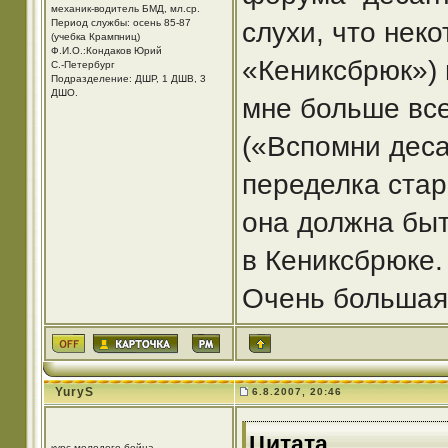
механик-водитель БМД, мл.ср.
Период службы: осень 85-87
слухи, что нек
(учебка Крампниц)
Ф.И.О.:Кондаков Юрий
«Кениксбрюк») 
С.-Петербург
Подразделение: ДШР, 1 ДШВ, 3
ДШО.
мне больше вс
(«Вспомни деса
переделка стар
она должна бы
в Кениксбрюке. 
Очень большая 
YuryS
6.8.2007, 20:46
Цитата
курс молодого бойца