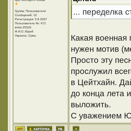
... переделка 
Группа: Пользователи
Сообщений: 10
Регистрация: 5.8.2007
Пользователь №: 472
вч/пп 25526
Ф.И.О.:Юрий
Какая военная 
Украина, Сумы
нужен мотив (ме
Просто эту пес
прослужил всег
в Цейтхайн. Да
до конца лета 
выложить.
С уважением Юр