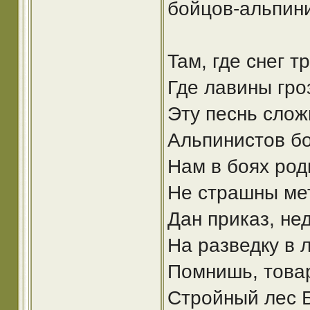
бойцов-альпин
Taм, где снег т
Где лавины гро
Эту песнь слож
Альпинистов бо
Нам в боях род
Не страшны мет
Дан приказ, не
На разведку в л
Помнишь, товар
Стройный лес Б