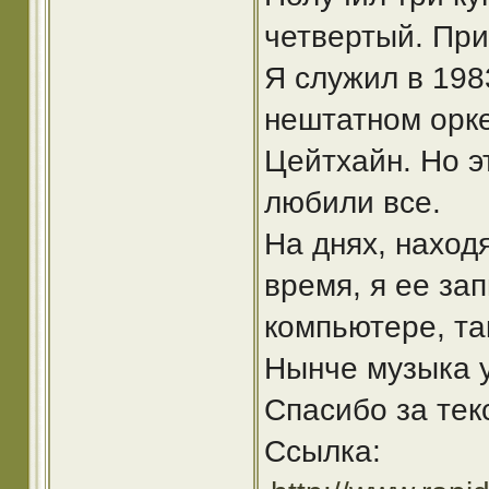
четвертый. При
Я служил в 1983
нештатном орке
Цейтхайн. Но э
любили все.
На днях, наход
время, я ее за
компьютере, та
Нынче музыка у
Спасибо за текс
Ссылка: