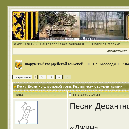
www.11td.ru - 11-я гвардейская танковая...
Правила форума
Здравствуйте, 
Форум 11-й гвардейской танковой...
>
Наши соседи
>
104
6 страниц
1
2
3
>
»
Песни Десантно-штурмовой роты
, Тексты песен с комментариями
юра
23.2.2007, 16:28
Песни Десантн
«Джин»