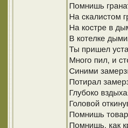
Пoмнишь гранат
На скалистом г
На костре в ды
В котелке дыми
Ты пришел уста
Много пил, и с
Синими замерз
Потирал замер
Глубоко вздыха
Головой откину
Помнишь товари
Помнишь, как к