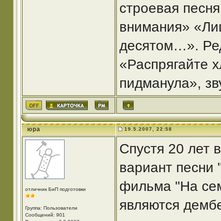
строевая песня
внимания» «Лиш
десятом…». Ре
«Распрягайте х
пидманула», зв
юра
19.5.2007, 22:58
Спустя 20 лет 
вариант песни 
фильма "На сем
отличник БиП подготовки
являются дембе
Группа: Пользователи
Сообщений: 901