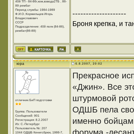
40й ТП - 84-86г,ком,взвода2ТБ , 86-
89 рембат
Период службы: 1984-1989
--------------------
Ф.И.О.:Кормильцев Игорь
Владиславович
Броня крепка, и т
СССР
Подразделение: 40й полк (84-86),
рембат(86-89)
юра
6.8.2007, 20:02
Прекрасное исп
«Джин». Все эт
штурмовой рото
отличник БиП подготовки
ОДШБ пела свои
Группа: Пользователи
Сообщений: 901
именно бойцам
Регистрация: 8.2.2007
Из: С.-Петербург
Пользователь №: 207
форума -десант
1044 ОДШБ Кенигсбрюк, 1986-7,