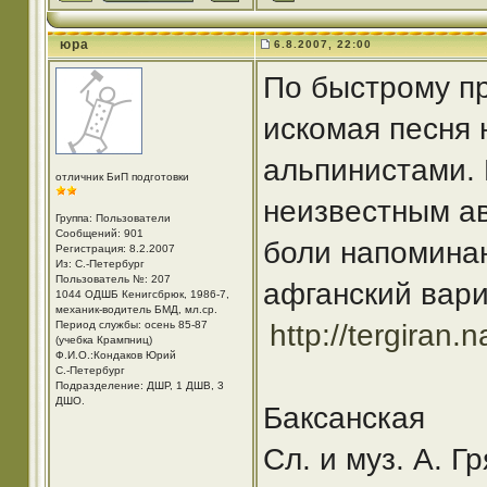
юра
6.8.2007, 22:00
По быстрому пр
искомая песня 
альпинистами.
отличник БиП подготовки
неизвестным а
Группа: Пользователи
Сообщений: 901
боли напомина
Регистрация: 8.2.2007
Из: С.-Петербург
Пользователь №: 207
афганский вари
1044 ОДШБ Кенигсбрюк, 1986-7,
механик-водитель БМД, мл.ср.
Период службы: осень 85-87
http://tergiran.
(учебка Крампниц)
Ф.И.О.:Кондаков Юрий
С.-Петербург
Подразделение: ДШР, 1 ДШВ, 3
ДШО.
Баксанская
Сл. и муз. А. Г