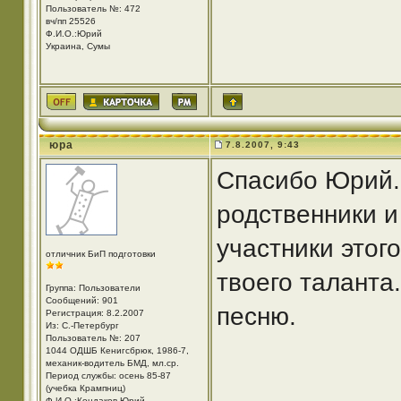
Пользователь №: 472
вч/пп 25526
Ф.И.О.:Юрий
Украина, Сумы
юра
7.8.2007, 9:43
Спасибо Юрий.
родственники и
участники этог
отличник БиП подготовки
твоего таланта
Группа: Пользователи
Сообщений: 901
песню.
Регистрация: 8.2.2007
Из: С.-Петербург
Пользователь №: 207
1044 ОДШБ Кенигсбрюк, 1986-7,
механик-водитель БМД, мл.ср.
Период службы: осень 85-87
(учебка Крампниц)
Ф.И.О.:Кондаков Юрий