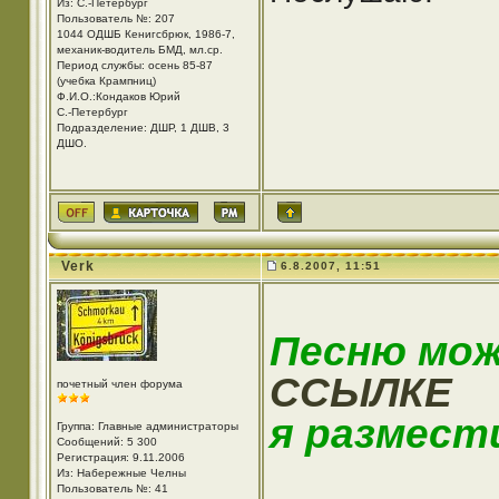
Из: С.-Петербург
Пользователь №: 207
1044 ОДШБ Кенигсбрюк, 1986-7,
механик-водитель БМД, мл.ср.
Период службы: осень 85-87
(учебка Крампниц)
Ф.И.О.:Кондаков Юрий
С.-Петербург
Подразделение: ДШР, 1 ДШВ, 3
ДШО.
Verk
6.8.2007, 11:51
Песню мо
ССЫЛКЕ
почетный член форума
я размест
Группа: Главные администраторы
Сообщений: 5 300
Регистрация: 9.11.2006
Из: Набережные Челны
Пользователь №: 41