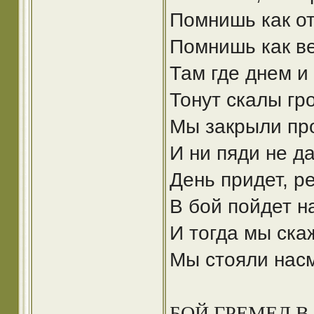
Помнишь как от
Помнишь как ве
Там где днем и
Тонут скалы гро
Мы закрыли пр
И ни пяди не да
День придет, р
В бой пойдет н
И тогда мы ска
Мы стояли насм
БОЙ ГРЕМЕЛ В