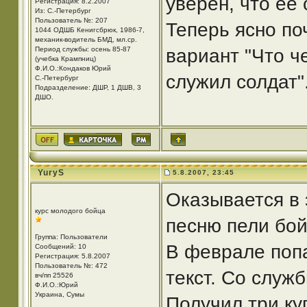
уверен, что ее
Регистрация: 8.2.2007
Из: С.-Петербург
Пользователь №: 207
Теперь ясно по
1044 ОДШБ Кенигсбрюк, 1986-7,
механик-водитель БМД, мл.ср.
Период службы: осень 85-87
вариант "Что ч
(учебка Крампниц)
Ф.И.О.:Кондаков Юрий
служил солдат"
С.-Петербург
Подразделение: ДШР, 1 ДШВ, 3
ДШО.
YuryS
5.8.2007, 23:45
Оказывается в 
курс молодого бойца
песню пели бо
Группа: Пользователи
В феврале поп
Сообщений: 10
Регистрация: 5.8.2007
Пользователь №: 472
текст. Со служ
вч/пп 25526
Ф.И.О.:Юрий
Украина, Сумы
Получил три куп