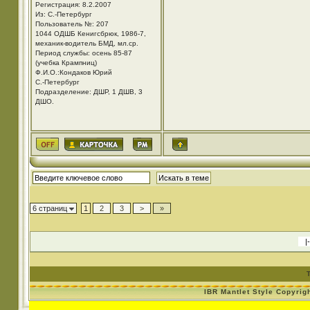
Регистрация: 8.2.2007
Из: С.-Петербург
Пользователь №: 207
1044 ОДШБ Кенигсбрюк, 1986-7,
механик-водитель БМД, мл.ср.
Период службы: осень 85-87
(учебка Крампниц)
Ф.И.О.:Кондаков Юрий
С.-Петербург
Подразделение: ДШР, 1 ДШВ, 3
ДШО.
6 страниц
1
2
3
>
»
IBR Mantlet Style Copyrig