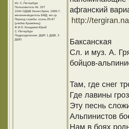
Из: С.-Петербург
афганский вари
Пользователь №: 207
1044 ОДШБ Кенигсбрюк, 1986-7,
механик-водитель БМД, мл.ср.
http://tergiran.n
Период службы: осень 85-87
(учебка Крампниц)
Ф.И.О.:Кондаков Юрий
С.-Петербург
Подразделение: ДШР, 1 ДШВ, 3
Баксанская
ДШО.
Сл. и муз. А. Г
бойцов-альпини
Taм, где снег т
Где лавины гро
Эту песнь слож
Альпинистов бо
Нам в боях род