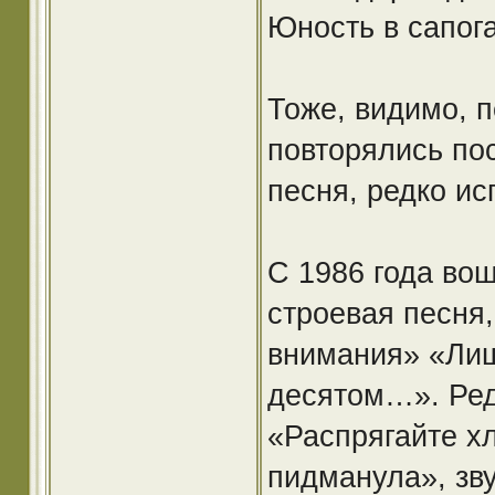
Юность в сапог
Тоже, видимо, п
повторялись по
песня, редко ис
С 1986 года вош
строевая песня,
внимания» «Лиш
десятом…». Ред
«Распрягайте х
пидманула», зву