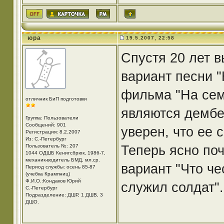
юра
19.5.2007, 22:58
Спустя 20 лет 
вариант песни "
фильма "На сем
отличник БиП подготовки
являются дембе
Группа: Пользователи
Сообщений: 901
уверен, что ее
Регистрация: 8.2.2007
Из: С.-Петербург
Теперь ясно по
Пользователь №: 207
1044 ОДШБ Кенигсбрюк, 1986-7,
механик-водитель БМД, мл.ср.
вариант "Что че
Период службы: осень 85-87
(учебка Крампниц)
Ф.И.О.:Кондаков Юрий
служил солдат".
С.-Петербург
Подразделение: ДШР, 1 ДШВ, 3
ДШО.