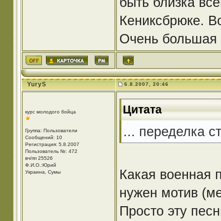
быть близка вс
Кениксбрюке. Во
Очень большая 
YuryS
6.8.2007, 20:46
Цитата
курс молодого бойца
... переделка с
Группа: Пользователи
Сообщений: 10
Регистрация: 5.8.2007
Пользователь №: 472
вч/пп 25526
Ф.И.О.:Юрий
Какая военная 
Украина, Сумы
нужен мотив (ме
Просто эту песн