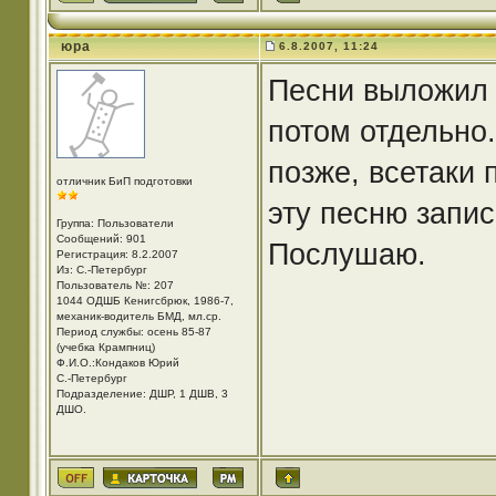
юра
6.8.2007, 11:24
Песни выложил я
потом отдельно
позже, всетаки 
отличник БиП подготовки
эту песню запис
Группа: Пользователи
Сообщений: 901
Послушаю.
Регистрация: 8.2.2007
Из: С.-Петербург
Пользователь №: 207
1044 ОДШБ Кенигсбрюк, 1986-7,
механик-водитель БМД, мл.ср.
Период службы: осень 85-87
(учебка Крампниц)
Ф.И.О.:Кондаков Юрий
С.-Петербург
Подразделение: ДШР, 1 ДШВ, 3
ДШО.