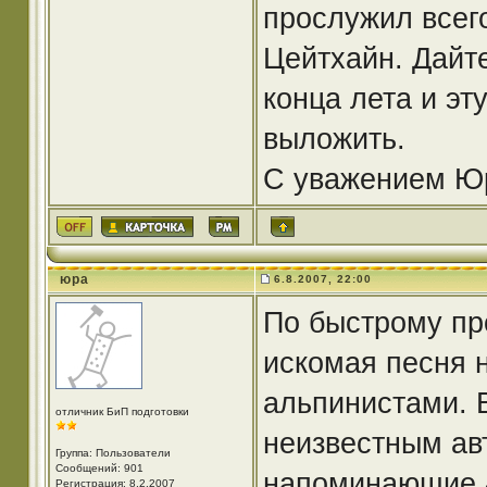
прослужил всего
Цейтхайн. Дайте
конца лета и эт
выложить.
С уважением Юри
юра
6.8.2007, 22:00
По быстрому пр
искомая песня 
альпинистами. 
отличник БиП подготовки
неизвестным ав
Группа: Пользователи
Сообщений: 901
напоминающие «
Регистрация: 8.2.2007