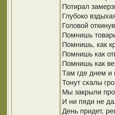
Потирал замерз
Глубоко вздыха
Головой откину
Помнишь товари
Помнишь, как кр
Помнишь как отв
Помнишь как вер
Там где днем и 
Тонут скалы гро
Мы закрыли про
И ни пяди не да
День придет, р