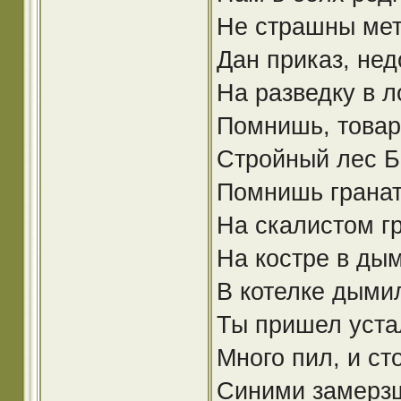
Не страшны мет
Дан приказ, нед
На разведку в л
Помнишь, товар
Стройный лес Б
Пoмнишь гранату
На скалистом г
На костре в дым
В котелке дымил
Ты пришел уста
Много пил, и ст
Синими замерз