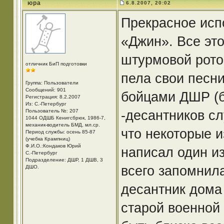
юра
6.8.2007, 20:02
Прекрасное исп
«Джин». Все эт
штурмовой рото
отличник БиП подготовки
пела свои песн
Группа: Пользователи
Сообщений: 901
бойцами ДШР (б
Регистрация: 8.2.2007
Из: С.-Петербург
-десантников сл
Пользователь №: 207
1044 ОДШБ Кенигсбрюк, 1986-7,
механик-водитель БМД, мл.ср.
что некоторые и
Период службы: осень 85-87
(учебка Крампниц)
Ф.И.О.:Кондаков Юрий
написал один и
С.-Петербург
Подразделение: ДШР, 1 ДШВ, 3
всего запомнил
ДШО.
десантник дома 
старой военной 