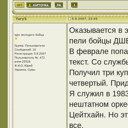
YuryS
5.8.2007, 23:45
Оказывается в э
курс молодого бойца
пели бойцы ДШБ
Группа: Пользователи
В феврале попа
Сообщений: 10
Регистрация: 5.8.2007
Пользователь №: 472
текст. Со служб
вч/пп 25526
Ф.И.О.:Юрий
Украина, Сумы
Получил три куп
четвертый. Прид
Я служил в 1983
нештатном орке
Цейтхайн. Но э
все.