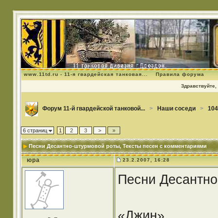
www.11td.ru - 11-я гвардейская танковая...
Правила форума
Здравствуйте, 
Форум 11-й гвардейской танковой...
>
Наши соседи
>
104
6 страниц
1
2
3
>
»
Песни Десантно-штурмовой роты
, Тексты песен с комментариями
юра
23.2.2007, 16:28
Песни Десантно
«Джин»