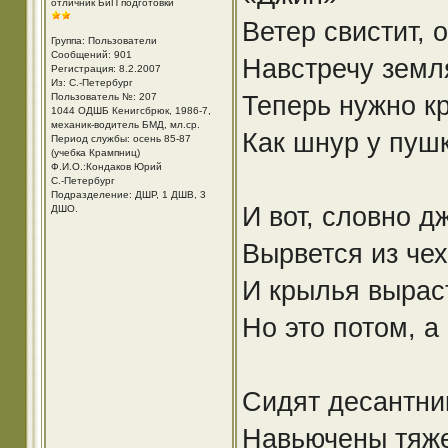
отличник БиП подготовки
Ветер свистит, 
Группа: Пользователи
Сообщений: 901
Навстречу земл
Регистрация: 8.2.2007
Из: С.-Петербург
Теперь нужно кр
Пользователь №: 207
1044 ОДШБ Кенигсбрюк, 1986-7,
механик-водитель БМД, мл.ср.
Как шнур у пуш
Период службы: осень 85-87
(учебка Крампниц)
Ф.И.О.:Кондаков Юрий
С.-Петербург
Подразделение: ДШР, 1 ДШВ, 3
И вот, словно 
ДШО.
Вырвется из чех
И крылья выраст
Но это потом, 
Сидят десантник
Навьючены тяж