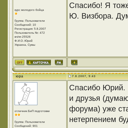
Спасибо! Я тож
курс молодого бойца
Ю. Визбора. Дум
Группа: Пользователи
Сообщений: 10
Регистрация: 5.8.2007
Пользователь №: 472
вч/пп 25526
Ф.И.О.:Юрий
Украина, Сумы
юра
7.8.2007, 9:43
Спасибо Юрий. 
и друзья (думаю
форума) уже ст
отличник БиП подготовки
нетерпением бу
Группа: Пользователи
Сообщений: 901