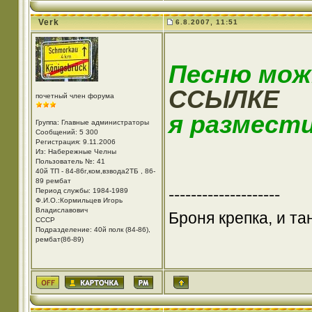
Verk
6.8.2007, 11:51
Песню мо
ССЫЛКЕ
почетный член форума
я размести
Группа: Главные администраторы
Сообщений: 5 300
Регистрация: 9.11.2006
Из: Набережные Челны
Пользователь №: 41
40й ТП - 84-86г,ком,взвода2ТБ , 86-
89 рембат
--------------------
Период службы: 1984-1989
Ф.И.О.:Кормильцев Игорь
Владиславович
Броня крепка, и т
СССР
Подразделение: 40й полк (84-86),
рембат(86-89)