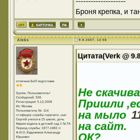
--------------------
Броня крепка, и т
Aleks
9.8.2007, 12:58
Цитата(Verk @ 9.8
отличник БиП подготовки
Не скачив
Группа: Пользователь+
Сообщений: 536
Пришли ,ес
Регистрация: 5.12.2006
Из: Москва
на мыло
1
Пользователь №: 114
ст.офицер службы горючего, сын
Сергей учился в 15 школе, дочь
на сайт.
Мария ходила в детский сад 1 Гв.ТА
Период службы: 1977-1982 гг
Ф.И.О.:Евдокимов Александр
ОК?
Юрьевич