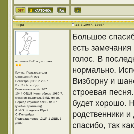
юра
13.8.2007, 10:47
Большое спасибо
есть замечания 
голос. В послед
отличник БиП подготовки
нормально. Исп
Группа: Пользователи
Сообщений: 901
Визборну и шанс
Регистрация: 8.2.2007
Из: С.-Петербург
строевая песня.
Пользователь №: 207
1044 ОДШБ Кенигсбрюк, 1986-7,
механик-водитель БМД, мл.ср.
будет хорошо. Н
Период службы: осень 85-87
(учебка Крампниц)
Ф.И.О.:Кондаков Юрий
родственники и
С.-Петербург
Подразделение: ДШР, 1 ДШВ, 3
спасибо, так ка
ДШО.