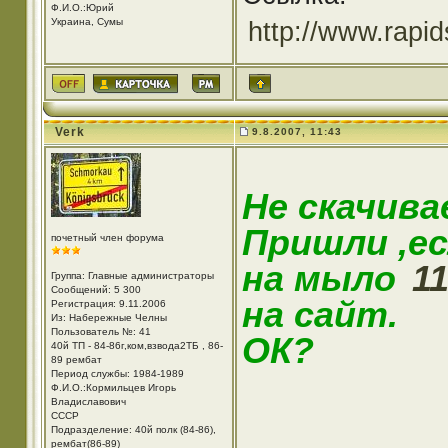
Ф.И.О.:Юрий
Украина, Сумы
http://www.rapi
Verk
9.8.2007, 11:43
Не скачива
Пришли ,ес
почетный член форума
на мыло
1
Группа: Главные администраторы
Сообщений: 5 300
на сайт.
Регистрация: 9.11.2006
Из: Набережные Челны
Пользователь №: 41
ОК?
40й ТП - 84-86г,ком,взвода2ТБ , 86-
89 рембат
Период службы: 1984-1989
Ф.И.О.:Кормильцев Игорь
Владиславович
СССР
Подразделение: 40й полк (84-86),
рембат(86-89)