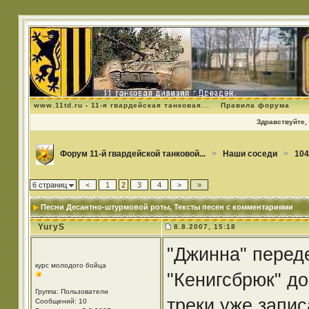
www.11td.ru - 11-я гвардейская танковая...
Правила форума
Здравствуйте, 
Форум 11-й гвардейской танковой...
>
Наши соседи
>
104
6 страниц
<
1
2
3
4
>
»
Песни Десантно-штурмовой роты
, Тексты песен с комментариями
YuryS
8.8.2007, 15:18
"Джинна" переде
курс молодого бойца
"Кенигсбрюк" д
Группа: Пользователи
треки уже запис
Сообщений: 10