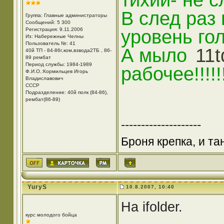
тихий- не 
В след раз
Группа: Главные администраторы
Сообщений: 5 300
Регистрация: 9.11.2006
уровень го
Из: Набережные Челны
Пользователь №: 41
А мыло
11t
40й ТП - 84-86г,ком,взвода2ТБ , 86-
89 рембат
Период службы: 1984-1989
рабочее!!!!!!!
Ф.И.О.:Кормильцев Игорь
Владиславович
СССР
Подразделение: 40й полк (84-86),
рембат(86-89)
--------------------
Броня крепка, и т
YuryS
10.8.2007, 10:40
На ifolder.
курс молодого бойца