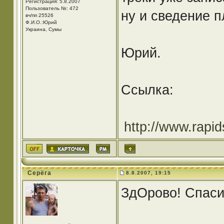
Регистрация: 5.8.2007
Пользователь №: 472
ну и сведение п
вч/пп 25526
Ф.И.О.:Юрий
Украина, Сумы
Юрий.
Ссылка:
http://www.rapi
Серёга
8.8.2007, 19:15
ЗдОрово! Спаси