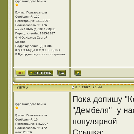
курс молодого бойца
Группа: Пользователи
Сообщений: 129
Регистрация: 23.1.2007
Пользователь №: 176
в\ч 47418-Н- (4) 1044 ОДШБ
Период службы: 1985-1987
Ф.И.О.:Козлов Сергей
Москва
Подразделение: ДШР(86-
87)Н.О.БМД-1,К.О,З.К.В, ВрИО
К.В,ефр,мл.с-т,с-т, ст.с-т,старшина.
YuryS
8.8.2007, 23:44
Пока допишу "К
курс молодого бойца
"Дембеля" -у на
Группа: Пользователи
популярной
Сообщений: 10
Регистрация: 5.8.2007
Пользователь №: 472
Ссылка:
вч/пп 25526