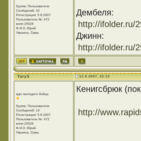
Группа: Пользователи
Дембеля:
Сообщений: 10
Регистрация: 5.8.2007
Пользователь №: 472
http://ifolder.ru
вч/пп 25526
Ф.И.О.:Юрий
Украина, Сумы
Джинн:
http://ifolder.ru
YuryS
12.8.2007, 22:15
Кенигсбрюк (пок
курс молодого бойца
Группа: Пользователи
http://www.rapi
Сообщений: 10
Регистрация: 5.8.2007
Пользователь №: 472
вч/пп 25526
Ф.И.О.:Юрий
Украина, Сумы