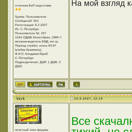
На мой взгляд 
отличник БиП подготовки
Группа: Пользователи
Сообщений: 901
Регистрация: 8.2.2007
Из: С.-Петербург
Пользователь №: 207
1044 ОДШБ Кенигсбрюк, 1986-7,
механик-водитель БМД, мл.ср.
Период службы: осень 85-87
(учебка Крампниц)
Ф.И.О.:Кондаков Юрий
С.-Петербург
Подразделение: ДШР, 1 ДШВ, 3
ДШО.
Verk
10.8.2007, 10:19
Все скачал
почетный член форума