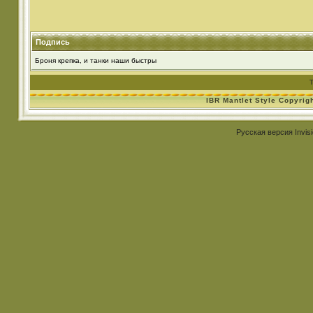
Подпись
Броня крепка, и танки наши быстры
IBR Mantlet Style Copyrig
Русская версия
Invis