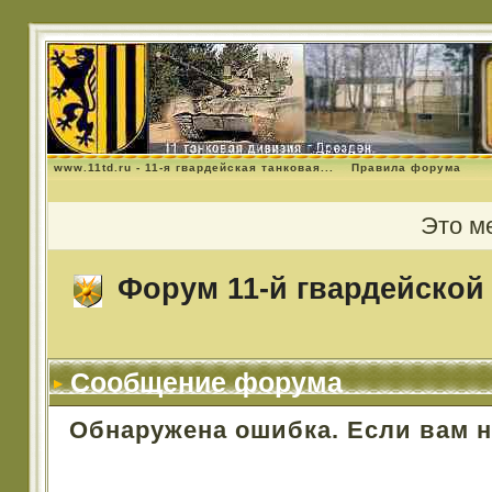
www.11td.ru - 11-я гвардейская танковая...
Правила форума
Это м
Форум 11-й гвардейской 
Сообщение форума
Обнаружена ошибка. Если вам 