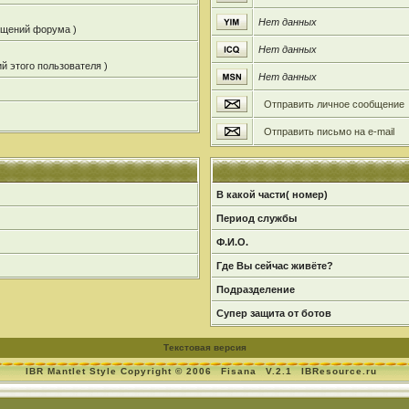
Нет данных
общений форума )
Нет данных
й этого пользователя )
Нет данных
Отправить личное сообщение
Отправить письмо на e-mail
В какой части( номер)
Период службы
Ф.И.О.
Где Вы сейчас живёте?
Подразделение
Супер защита от ботов
Текстовая версия
IBR Mantlet Style Copyright © 2006
Fisana
V.2.1
IBResource.ru