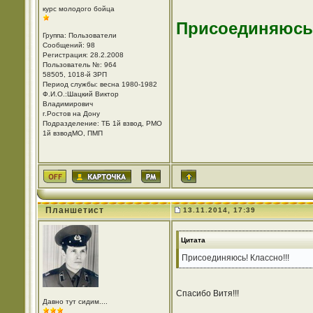
курс молодого бойца
Присоединяюсь!
Группа: Пользователи
Сообщений: 98
Регистрация: 28.2.2008
Пользователь №: 964
58505, 1018-й ЗРП
Период службы: весна 1980-1982
Ф.И.О.:Шацкий Виктор
Владимирович
г.Ростов на Дону
Подразделение: ТБ 1й взвод, РМО
1й взводМО, ПМП
Планшетист
13.11.2014, 17:39
Цитата
Присоединяюсь! Классно!!!
Спасибо Витя!!!
Давно тут сидим....