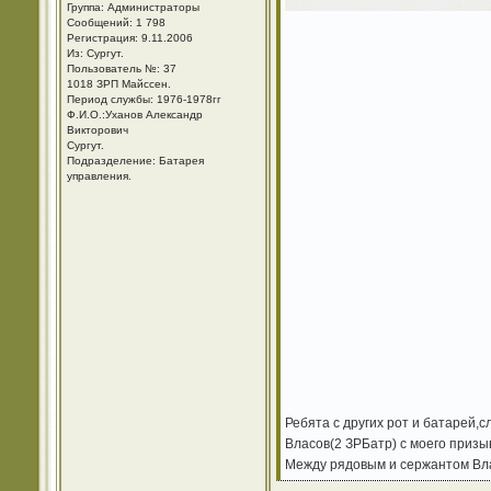
Группа: Администраторы
Сообщений: 1 798
Регистрация: 9.11.2006
Из: Cургут.
Пользователь №: 37
1018 ЗРП Майссен.
Период службы: 1976-1978гг
Ф.И.О.:Уханов Александр
Викторович
Cургут.
Подразделение: Батарея
управления.
Ребята с других рот и батарей,
Власов(2 ЗРБатр) с моего призы
Между рядовым и сержантом Вл