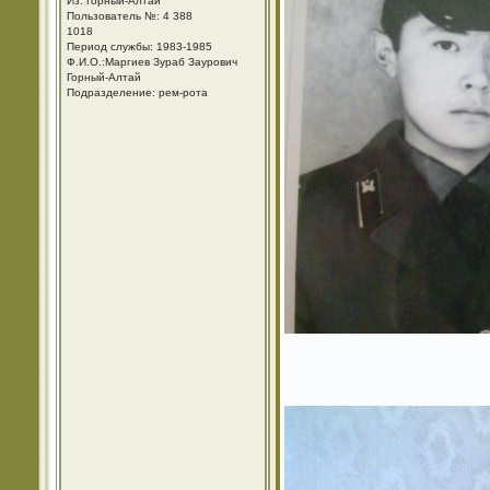
Из: Горный-Алтай
Пользователь №: 4 388
1018
Период службы: 1983-1985
Ф.И.О.:Маргиев Зураб Заурович
Горный-Алтай
Подразделение: рем-рота