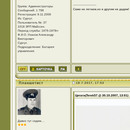
--------------------
Группа: Администраторы
Сами не летаем,но и другим не дадим!
Сообщений: 1 798
Регистрация: 9.11.2006
Из: Cургут.
Пользователь №: 37
1018 ЗРП Майссен.
Период службы: 1976-1978гг
Ф.И.О.:Уханов Александр
Викторович
Cургут.
Подразделение: Батарея
управления.
Планшетист
18.7.2017, 17:53
Цитата(Terek57 @ 30.10.2007, 13:01)
Давно тут сидим....