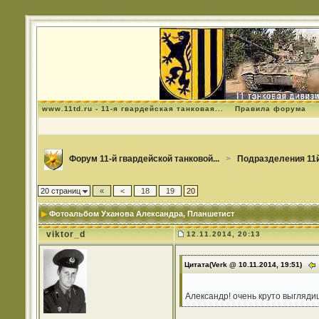
www.11td.ru - 11-я гвардейская танковая...
Правила форума
Форум 11-й гвардейской танковой...
>
Подразделения 11й
20 страниц
«
<
18
19
20
Фотоальбом Уханова Александра
, Планшетист
viktor_d
12.11.2014, 20:13
Цитата(Verk @ 10.11.2014, 19:51)
Александр! очень круто выгляди