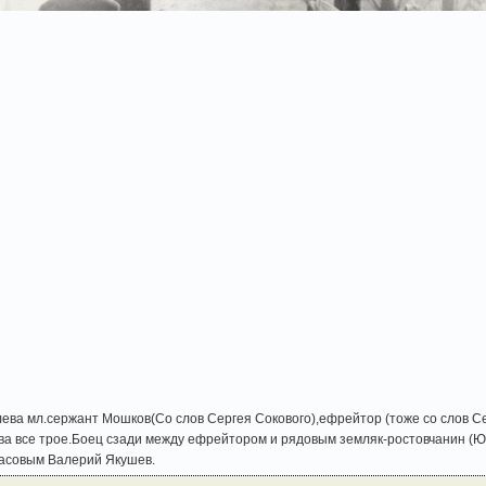
слева мл.сержант Мошков(Со слов Сергея Сокового),ефрейтор (тоже со слов С
ва все трое.Боец сзади между ефрейтором и рядовым земляк-ростовчанин (Юр
асовым Валерий Якушев.