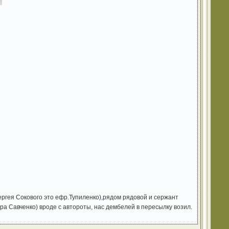
ергея Сокового это ефр.Тупиленко),рядом рядовой и сержант
а Савченко) вроде с автороты, нас дембелей в пересылку возил.