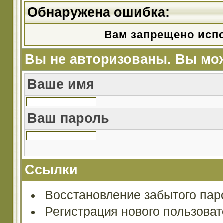
Обнаружена ошибка:
Вам запрещено исп
Вы не авторизованы. Вы мож
Ваше имя
Ваш пароль
Ссылки
Восстановление забытого пар
Регистрация нового пользова