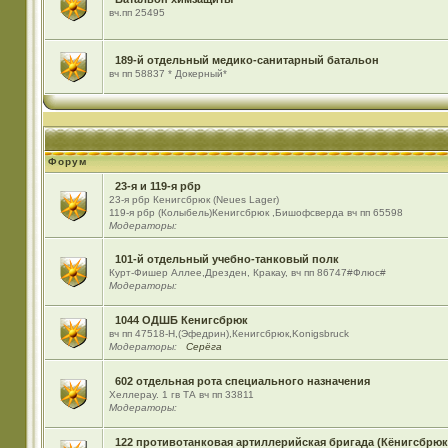
вч.пп 25495
189-й отдельный медико-санитарный батальон
вч пп 58837 * Докерный*
Форум
23-я и 119-я рбр
23-я рбр Кенигсбрюк (Neues Lager)
119-я рбр (Колыбель)Кенигсбрюк ,Бишофсверда вч пп 65598
Модераторы:
101-й отдельный учебно-танковый полк
Курт-Фишер Аллее,Дрезден, Кракау, вч пп 86747#Флюс#
Модераторы:
1044 ОДШБ Кенигсбрюк
вч пп 47518-Н,(Эфедрин),Кенигсбрюк,Konigsbruck
Модераторы:
Серёга
602 отдельная рота специального назначения
Хеллерау. 1 гв ТА вч пп 33811
Модераторы:
122 противотанковая артиллерийская бригада (Кёнигсбрюк