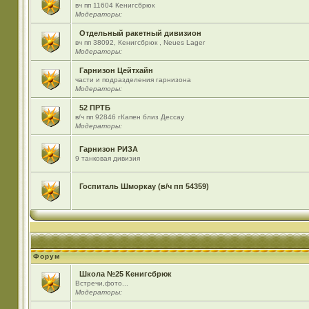
вч пп 11604 Кенигсбрюк
Модераторы:
Отдельный ракетный дивизион
вч пп 38092, Кенигсбрюк , Neues Lager
Модераторы:
Гарнизон Цейтхайн
части и подразделения гарнизона
Модераторы:
52 ПРТБ
в/ч пп 92846 гКапен близ Дессау
Модераторы:
Гарнизон РИЗА
9 танковая дивизия
Госпиталь Шморкау (в/ч пп 54359)
Форум
Школа №25 Кенигсбрюк
Встречи,фото...
Модераторы: