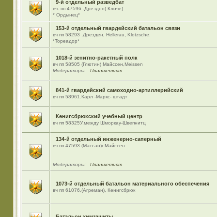
9-й отдельный разведбат
вч. пп.47596 .Дрезден( Клоче)
* Ордынец*
153-й отдельный гвардейский батальон связи
вч пп 58293 ,Дрезден, Hellerau, Klotzsche.
*Тореадор*
1018-й зенитно-ракетный полк
вч пп 58505 (Глютин) Майсcен,Meissen
Модераторы:
Планшетист
841-й гвардейский самоходно-артиллерийский
вч пп 58961.Карл -Маркс- штадт
Кенигсбрюкский учебный центр
вч пп 58325У,между Шморкау-Швепнитц
134-й отдельный инженерно-саперный
вч пп 47593 (Массан)г.Майссен
Модераторы:
Планшетист
1073-й отдельный батальон материального обеспечения
вч пп 61076,(Агреман), Кенигсбрюк
Батальон химзащиты