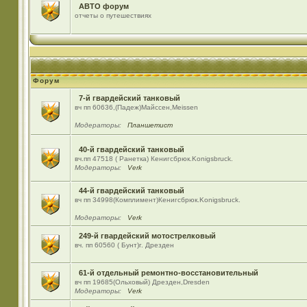
АВТО форум
отчеты о путешествиях
Форум
7-й гвардейский танковый
вч пп 60636,(Падеж)Майсcен,Meissen
Модераторы:
Планшетист
40-й гвардейский танковый
вч.пп 47518 ( Ранетка) Кенигсбрюк.Konigsbruck.
Модераторы:
Verk
44-й гвардейский танковый
вч пп 34998(Комплимент)Кенигсбрюк.Konigsbruck.
Модераторы:
Verk
249-й гвардейский мотострелковый
вч. пп 60560 ( Бунт)г. Дрезден
61-й отдельный ремонтно-восстановительный
вч пп 19685(Ольховый) Дрезден,Dresden
Модераторы:
Verk