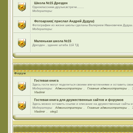
Школа №15 Дрезден
Одноклассники,друзья,встречи........
Модераторы:
Фотоархив( прислал Андрей Дудуш)
Фотографии из жизни школы сделаны Валерием Ивановичем Дудуш.
Модераторы:
Маленькая школа №15
Дрезден , здание штаба 11й ТД
Форум
Гостевая книга
Здесь гости могут поделиться своими впечатлениями и оставить сво
Модераторы:
Администраторы
,
Главные администраторы
,
Vladimir
Гостевая книга для дружественных сайтов и форумов
Здесь можно оставить ссылки и описание на дружественные сайты 
Модераторы:
Администраторы
,
Главные администраторы
,
Vladimir
,
oleg1