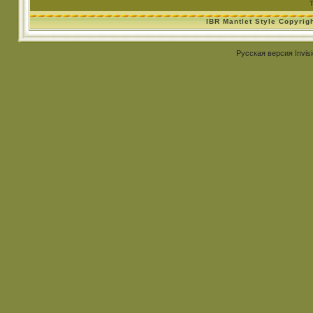
IBR Mantlet Style Copyrig
Русская версия
Invis