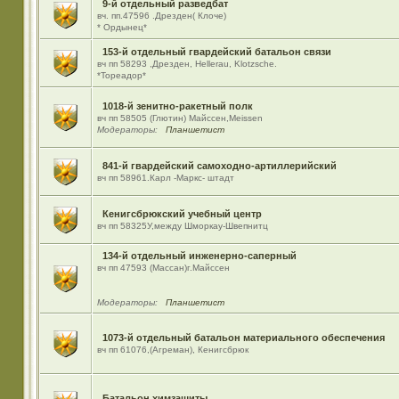
9-й отдельный разведбат
вч. пп.47596 .Дрезден( Клоче)
* Ордынец*
153-й отдельный гвардейский батальон связи
вч пп 58293 ,Дрезден, Hellerau, Klotzsche.
*Тореадор*
1018-й зенитно-ракетный полк
вч пп 58505 (Глютин) Майсcен,Meissen
Модераторы:
Планшетист
841-й гвардейский самоходно-артиллерийский
вч пп 58961.Карл -Маркс- штадт
Кенигсбрюкский учебный центр
вч пп 58325У,между Шморкау-Швепнитц
134-й отдельный инженерно-саперный
вч пп 47593 (Массан)г.Майссен
Модераторы:
Планшетист
1073-й отдельный батальон материального обеспечения
вч пп 61076,(Агреман), Кенигсбрюк
Батальон химзащиты