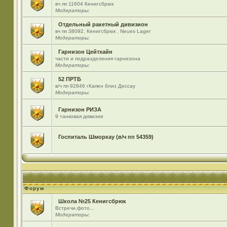
вч пп 11604 Кенигсбрюк
Модераторы:
Отдельный ракетный дивизион
вч пп 38092, Кенигсбрюк , Neues Lager
Модераторы:
Гарнизон Цейтхайн
части и подразделения гарнизона
Модераторы:
52 ПРТБ
в/ч пп 92846 гКапен близ Дессау
Модераторы:
Гарнизон РИЗА
9 танковая дивизия
Госпиталь Шморкау (в/ч пп 54359)
Форум
Школа №25 Кенигсбрюк
Встречи,фото...
Модераторы: