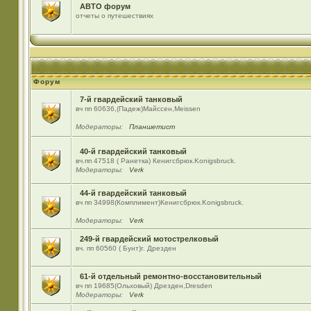
АВТО форум
отчеты о путешествиях
Форум
7-й гвардейский танковый
вч пп 60636,(Падеж)Майсcен,Meissen
Модераторы:
Планшетист
40-й гвардейский танковый
вч.пп 47518 ( Ранетка) Кенигсбрюк.Konigsbruck.
Модераторы:
Verk
44-й гвардейский танковый
вч пп 34998(Комплимент)Кенигсбрюк.Konigsbruck.
Модераторы:
Verk
249-й гвардейский мотострелковый
вч. пп 60560 ( Бунт)г. Дрезден
61-й отдельный ремонтно-восстановительный
вч пп 19685(Ольховый) Дрезден,Dresden
Модераторы:
Verk