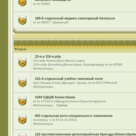
вч.пп 25495
189-й отдельный медико-санитарный батальон
вч пп 58837 * Докерный*
Форум
23-я и 119-я рбр
23-я рбр Кенигсбрюк (Neues Lager)
119-я рбр (Колыбель)Кенигсбрюк ,Бишофсверда вч пп 65598
Модераторы:
101-й отдельный учебно-танковый полк
Курт-Фишер Аллее,Дрезден, Кракау, вч пп 86747#Флюс#
Модераторы:
1044 ОДШБ Кенигсбрюк
вч пп 47518-Н,(Эфедрин),Кенигсбрюк,Konigsbruck
Модераторы:
Серёга
602 отдельная рота специального назначения
Хеллерау. 1 гв ТА вч пп 33811
Модераторы:
122 противотанковая артиллерийская бригада (Кёнигсбрюк