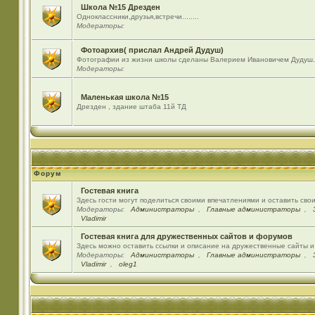
Школа №15 Дрезден
Одноклассники,друзья,встречи........
Модераторы:
Фотоархив( прислал Андрей Дудуш)
Фотографии из жизни школы сделаны Валерием Ивановичем Дудуш.
Модераторы:
Маленькая школа №15
Дрезден , здание штаба 11й ТД
Форум
Гостевая книга
Здесь гости могут поделиться своими впечатлениями и оставить сво
Модераторы:
Администраторы
,
Главные администраторы
,
Vladimir
Гостевая книга для дружественных сайтов и форумов
Здесь можно оставить ссылки и описание на дружественные сайты 
Модераторы:
Администраторы
,
Главные администраторы
,
Vladimir
,
oleg1