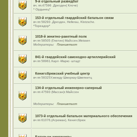
9-й отдельный разведбат
вч. пп.47596 .Дрезден( Клоче)
* Ордынец*
153-й отдельный гвардейский батальон связи
вч пп 58293 ,Дрезден, Hellerau, Klotzsche.
*Тореадор*
1018-й зенитно-ракетный полк
вч пп 58505 (Глютин) Майсcен,Meissen
Модераторы:
Планшетист
841-й гвардейский самоходно-артиллерийский
вч пп 58961.Карл -Маркс- штадт
Кенигсбрюкский учебный центр
вч пп 58325У,между Шморкау-Швепнитц
134-й отдельный инженерно-саперный
вч пп 47593 (Массан)г.Майссен
Модераторы:
Планшетист
1073-й отдельный батальон материального обеспечения
вч пп 61076,(Агреман), Кенигсбрюк
Батальон химзащиты