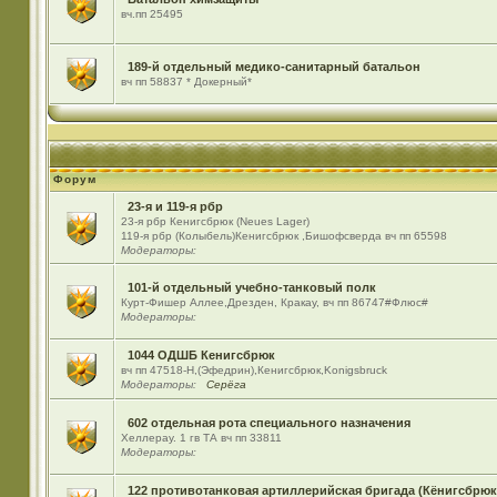
вч.пп 25495
189-й отдельный медико-санитарный батальон
вч пп 58837 * Докерный*
Форум
23-я и 119-я рбр
23-я рбр Кенигсбрюк (Neues Lager)
119-я рбр (Колыбель)Кенигсбрюк ,Бишофсверда вч пп 65598
Модераторы:
101-й отдельный учебно-танковый полк
Курт-Фишер Аллее,Дрезден, Кракау, вч пп 86747#Флюс#
Модераторы:
1044 ОДШБ Кенигсбрюк
вч пп 47518-Н,(Эфедрин),Кенигсбрюк,Konigsbruck
Модераторы:
Серёга
602 отдельная рота специального назначения
Хеллерау. 1 гв ТА вч пп 33811
Модераторы:
122 противотанковая артиллерийская бригада (Кёнигсбрюк