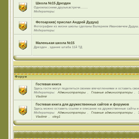
Школа №15 Дрезден
Одноклассники,друзья,встречи........
Модераторы:
Фотоархив( прислал Андрей Дудуш)
Фотографии из жизни школы сделаны Валерием Ивановичем Дудуш.
Модераторы:
Маленькая школа №15
Дрезден , здание штаба 11й ТД
Форум
Гостевая книга
Здесь гости могут поделиться своими впечатлениями и оставить сво
Модераторы:
Администраторы
,
Главные администраторы
,
Vladimir
Гостевая книга для дружественных сайтов и форумов
Здесь можно оставить ссылки и описание на дружественные сайты 
Модераторы:
Администраторы
,
Главные администраторы
,
Vladimir
,
oleg1