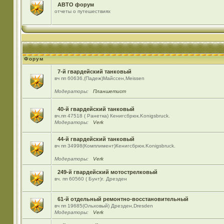
АВТО форум
отчеты о путешествиях
Форум
7-й гвардейский танковый
вч пп 60636,(Падеж)Майсcен,Meissen
Модераторы:
Планшетист
40-й гвардейский танковый
вч.пп 47518 ( Ранетка) Кенигсбрюк.Konigsbruck.
Модераторы:
Verk
44-й гвардейский танковый
вч пп 34998(Комплимент)Кенигсбрюк.Konigsbruck.
Модераторы:
Verk
249-й гвардейский мотострелковый
вч. пп 60560 ( Бунт)г. Дрезден
61-й отдельный ремонтно-восстановительный
вч пп 19685(Ольховый) Дрезден,Dresden
Модераторы:
Verk