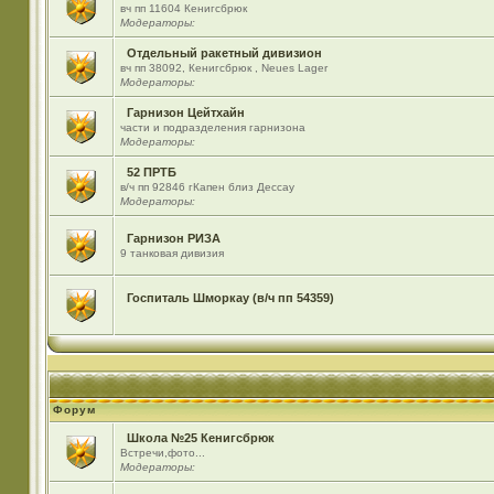
вч пп 11604 Кенигсбрюк
Модераторы:
Отдельный ракетный дивизион
вч пп 38092, Кенигсбрюк , Neues Lager
Модераторы:
Гарнизон Цейтхайн
части и подразделения гарнизона
Модераторы:
52 ПРТБ
в/ч пп 92846 гКапен близ Дессау
Модераторы:
Гарнизон РИЗА
9 танковая дивизия
Госпиталь Шморкау (в/ч пп 54359)
Форум
Школа №25 Кенигсбрюк
Встречи,фото...
Модераторы: