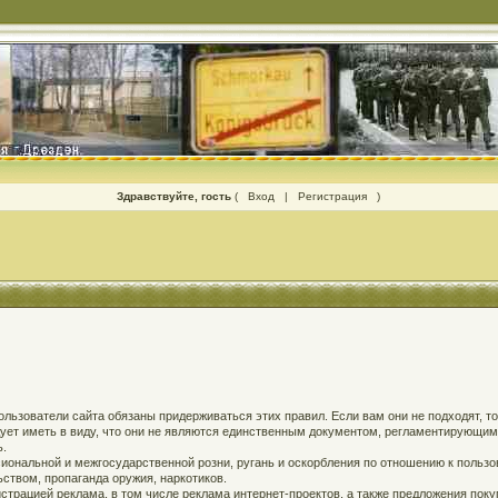
Здравствуйте, гость
(
Вход
|
Регистрация
)
 пользователи сайта обязаны придерживаться этих правил. Если вам они не подходят, т
едует иметь в виду, что они не являются единственным документом, регламентирующи
ь.
ональной и межгосударственной розни, ругань и оскорбления по отношению к пользов
твом, пропаганда оружия, наркотиков.
страцией реклама, в том числе реклама интернет-проектов, а также предложения поку