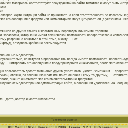
, если эти материалы соответствуют обсуждаемой на сайте тематике и могут быть инт
ылке.
ми.
 авторов. Администрация сайта не принимает на себя ответственности за излагаемые
 что его сообщения в форуме или комментариях могут цитироваться (с указанием ника
точников на других языках с желательным переводом или комментариями.
ользователям, которые не имеют технической возможности набора текстов с использо
кому разрешено общаться в этой теме, а кому — нет.
й флуд), создавать крайне не рекомендуется.
азначенные модераторы.
еукоснительно, не вступая в пререкания (вы всегда имеете возможность написать адм
ду — цитировать его сообщения о предупреждениях и наказаниях, после чего отвечат
дин пользователь делает замечания другим участникам. Делать замечания — прерогат
устимо (неважно, по отношению к вам или по отношению к кому-то другому) — отошлит
вала, значит, он считает, что его вмешательство не требуется.
ждение от модератора или администрации сайта, а сообщения удаляются. За неодно
ь ,фото ,аватар и место жительства.
Текстовая версия
IBR Mantlet Style Copyright © 2006
Fisana
V.2.1
IBResource.ru