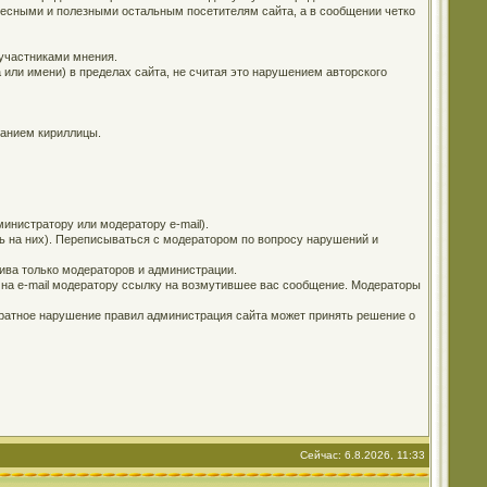
ересными и полезными остальным посетителям сайта, а в сообщении четко
 участниками мнения.
 или имени) в пределах сайта, не считая это нарушением авторского
ванием кириллицы.
инистратору или модератору e-mail).
ь на них). Переписываться с модератором по вопросу нарушений и
ива только модераторов и администрации.
е на e-mail модератору ссылку на возмутившее вас сообщение. Модераторы
кратное нарушение правил администрация сайта может принять решение о
Сейчас: 6.8.2026, 11:33