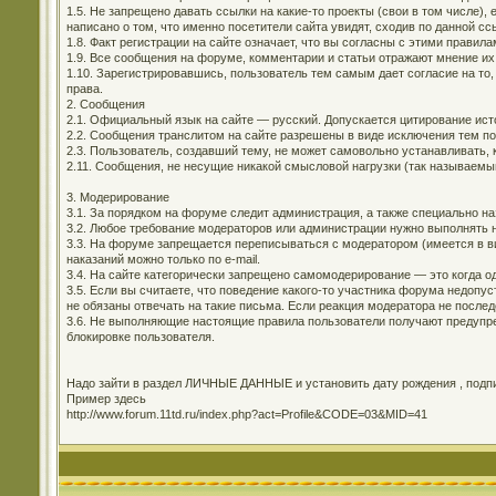
1.5. Не запрещено давать ссылки на какие-то проекты (свои в том числе)
написано о том, что именно посетители сайта увидят, сходив по данной сс
1.8. Факт регистрации на сайте означает, что вы согласны с этими правила
1.9. Все сообщения на форуме, комментарии и статьи отражают мнение их
1.10. Зарегистрировавшись, пользователь тем самым дает согласие на то,
права.
2. Сообщения
2.1. Официальный язык на сайте — русский. Допускается цитирование ис
2.2. Сообщения транслитом на сайте разрешены в виде исключения тем п
2.3. Пользователь, создавший тему, не может самовольно устанавливать, 
2.11. Сообщения, не несущие никакой смысловой нагрузки (так называемы
3. Модерирование
3.1. За порядком на форуме следит администрация, а также специально н
3.2. Любое требование модераторов или администрации нужно выполнять н
3.3. На форуме запрещается переписываться с модератором (имеется в ви
наказаний можно только по e-mail.
3.4. На сайте категорически запрещено самомодерирование — это когда о
3.5. Если вы считаете, что поведение какого-то участника форума недоп
не обязаны отвечать на такие письма. Если реакция модератора не последо
3.6. Не выполняющие настоящие правила пользователи получают предупре
блокировке пользователя.
Надо зайти в раздел ЛИЧНЫЕ ДАННЫЕ и установить дату рождения , подпис
Пример здесь
http://www.forum.11td.ru/index.php?act=Profile&CODE=03&MID=41