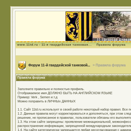
www.11td.ru - 11-я гвардейская танковая...
Правила форума
Форум 11-й гвардейской танковой...
> Правила форума
Правила форума
Заполните правильно и полностью профиль.
Отображаемое имя ДОЛЖНО БЫТЬ НА АНГЛИЙСКОМ ЯЗЫКЕ
Пример: Verk , Semen и.т.д
Можно поправить в ЛИЧНЫх ДАННЫХ
1.1. Сайт 11td.ru использует в своей работе некоторый набор правил. Все
1.2. Данные правила могут корректироваться и дополняться, при этом сл
решение, не прописанное в правилах, пользователи обязаны его выполнят
1.3. На этом сайте запрещены: проявление межнациональной, межконфесси
распространение информации, запрещенной международным законодательс
1.4. На сайте категорически запрещается любая несогласованная с админи