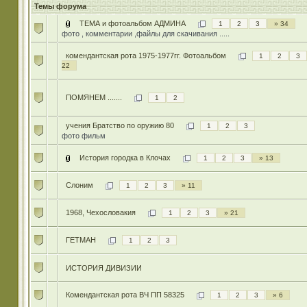
Темы форума
ТЕМА и фотоальбом АДМИНА
1
2
3
» 34
фото , комментарии ,файлы для скачивания .....
комендантская рота 1975-1977гг. Фотоальбом
1
2
3
22
ПОМЯНЕМ .......
1
2
учения Братство по оружию 80
1
2
3
фото фильм
История городка в Клочах
1
2
3
» 13
Слоним
1
2
3
» 11
1968, Чехословакия
1
2
3
» 21
ГЕТМАН
1
2
3
ИСТОРИЯ ДИВИЗИИ
Комендантская рота ВЧ ПП 58325
1
2
3
» 6