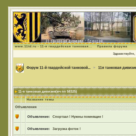
www.11td.ru - 11-я гвардейская танковая...
Правила форума
Здравствуйте, 
Форум 11-й гвардейской танковой...
>
11я танковая дивизи
11-я танковая дивизия(вч пп 58325)
Название темы
Объявления
Объявление:
Спортзал ! Нужны помнящие !
Объявление:
Загрузка фоток !