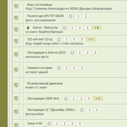
Ищу сослуживца
Ищу Стрюкова Александра вч 60560 Дрезден Шварцказарм
Политотдел ВЧ ПП 58325
1
2
фото ,воспоминания
Клоче - Klotzsche
1
2
3
» 8
по книге Siegfried Bannack
112-ый ово/ 11гтд
1
2
3
» 7
Ищу людей когда-либо с этим связаных
Экспедиция в Клотче,2013
1
2
3
несколько фото
Немного истории
1
2
3
история зданий
53 реактивный дивизион
может кт знает
Экспедиция 2006 Verk
1
2
3
» 5
Экспедиция 11 ТД(ноябрь 2005г.)
1
2
фотоальбом
Заказ А.М.
1
2
3
4