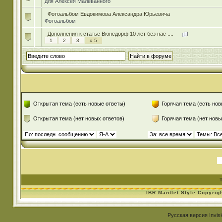
для Алексея Малеванного
Фотоальбом Евдокимова Александра Юрьевича
Фотоальбом
Дополнения к статье Вюнсдорф 10 лет без нас ....
1
2
3
» 5
Открытая тема (есть новые ответы)
Горячая тема (есть нов
Открытая тема (нет новых ответов)
Горячая тема (нет новы
IBR Mantlet Style Copyrig
Русская версия
Invis