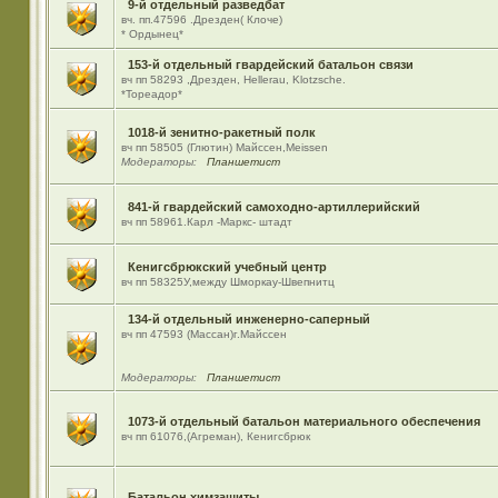
9-й отдельный разведбат
вч. пп.47596 .Дрезден( Клоче)
* Ордынец*
153-й отдельный гвардейский батальон связи
вч пп 58293 ,Дрезден, Hellerau, Klotzsche.
*Тореадор*
1018-й зенитно-ракетный полк
вч пп 58505 (Глютин) Майсcен,Meissen
Модераторы:
Планшетист
841-й гвардейский самоходно-артиллерийский
вч пп 58961.Карл -Маркс- штадт
Кенигсбрюкский учебный центр
вч пп 58325У,между Шморкау-Швепнитц
134-й отдельный инженерно-саперный
вч пп 47593 (Массан)г.Майссен
Модераторы:
Планшетист
1073-й отдельный батальон материального обеспечения
вч пп 61076,(Агреман), Кенигсбрюк
Батальон химзащиты