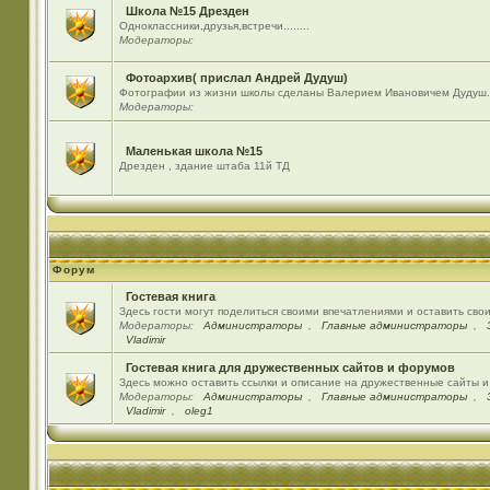
Школа №15 Дрезден
Одноклассники,друзья,встречи........
Модераторы:
Фотоархив( прислал Андрей Дудуш)
Фотографии из жизни школы сделаны Валерием Ивановичем Дудуш.
Модераторы:
Маленькая школа №15
Дрезден , здание штаба 11й ТД
Форум
Гостевая книга
Здесь гости могут поделиться своими впечатлениями и оставить сво
Модераторы:
Администраторы
,
Главные администраторы
,
Vladimir
Гостевая книга для дружественных сайтов и форумов
Здесь можно оставить ссылки и описание на дружественные сайты 
Модераторы:
Администраторы
,
Главные администраторы
,
Vladimir
,
oleg1