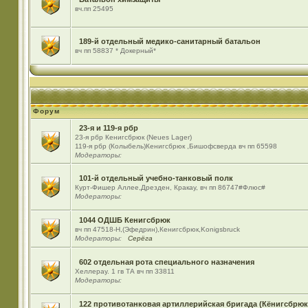
вч.пп 25495
189-й отдельный медико-санитарный батальон
вч пп 58837 * Докерный*
Форум
23-я и 119-я рбр
23-я рбр Кенигсбрюк (Neues Lager)
119-я рбр (Колыбель)Кенигсбрюк ,Бишофсверда вч пп 65598
Модераторы:
101-й отдельный учебно-танковый полк
Курт-Фишер Аллее,Дрезден, Кракау, вч пп 86747#Флюс#
Модераторы:
1044 ОДШБ Кенигсбрюк
вч пп 47518-Н,(Эфедрин),Кенигсбрюк,Konigsbruck
Модераторы:
Серёга
602 отдельная рота специального назначения
Хеллерау. 1 гв ТА вч пп 33811
Модераторы:
122 противотанковая артиллерийская бригада (Кёнигсбрюк