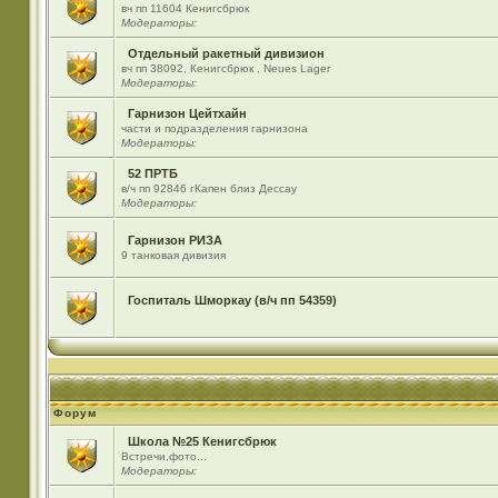
вч пп 11604 Кенигсбрюк
Модераторы:
Отдельный ракетный дивизион
вч пп 38092, Кенигсбрюк , Neues Lager
Модераторы:
Гарнизон Цейтхайн
части и подразделения гарнизона
Модераторы:
52 ПРТБ
в/ч пп 92846 гКапен близ Дессау
Модераторы:
Гарнизон РИЗА
9 танковая дивизия
Госпиталь Шморкау (в/ч пп 54359)
Форум
Школа №25 Кенигсбрюк
Встречи,фото...
Модераторы: