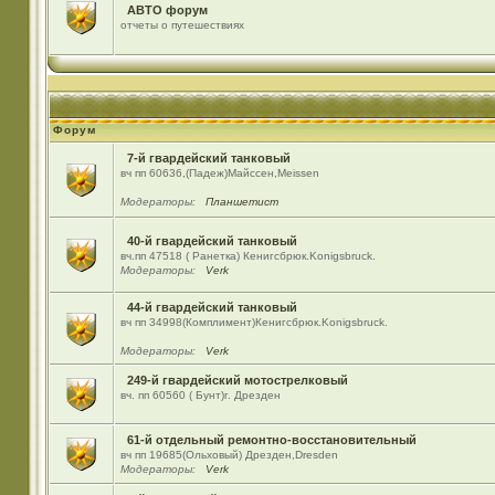
АВТО форум
отчеты о путешествиях
Форум
7-й гвардейский танковый
вч пп 60636,(Падеж)Майсcен,Meissen
Модераторы:
Планшетист
40-й гвардейский танковый
вч.пп 47518 ( Ранетка) Кенигсбрюк.Konigsbruck.
Модераторы:
Verk
44-й гвардейский танковый
вч пп 34998(Комплимент)Кенигсбрюк.Konigsbruck.
Модераторы:
Verk
249-й гвардейский мотострелковый
вч. пп 60560 ( Бунт)г. Дрезден
61-й отдельный ремонтно-восстановительный
вч пп 19685(Ольховый) Дрезден,Dresden
Модераторы:
Verk