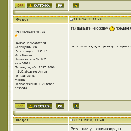
Федот
18.9.2013, 11:40
так давайте чего ждем
предлога
курс молодого бойца
--------------------
Группа: Пользователи
за окном шел дождь и рота красноармей
Сообщений: 86
Регистрация: 9.1.2007
Из: г.Москва
Пользователь №: 162
вчпп 64911
Период службы: 1987 -1990
Ф.И.О.:федотов Антон
Геннадиевичь
Москва
Подразделение: БУЧ взвод
разведки
Федот
26.12.2013, 11:43
Всех с наступающим комрады