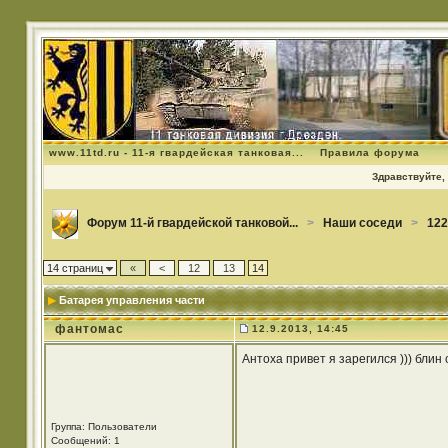
www.11td.ru - 11-я гвардейская танковая...
Правила форума
Здравствуйте, 
Форум 11-й гвардейской танковой...
>
Наши соседи
>
122
14 страниц
«
<
12
13
14
Батарея управления части
фантомас
12.9.2013, 14:45
Антоха привет я зарегился ))) блин 
Группа: Пользователи
Сообщений: 1