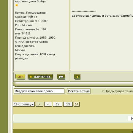
курс молодого бойца
--------------------
Группа: Пользователи
за окном шел дождь и рота красноармей
Сообщений: 86
Регистрация: 9.1.2007
Из: г.Москва
Пользователь №: 162
вчпп 64911
Период службы: 1987 -1990
Ф.И.О.:федотов Антон
Геннадиевичь
Москва
Подразделение: БУЧ взвод
разведки
« Предыдущая тема
14 страниц
«
<
12
13
14