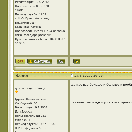
Регистрация: 12.9.2013
Пользователь №: 7 870
11604
Период службы: 1989
Ф.И.О.:Проня Александр
Владимирович
Казахстан Астана
Подразделение: вч 11604 батальон
связи взвод арт разведки
Супер защита от ботов: 3468-3897-
54-913
Федот
13.9.2013, 10:05
да нас все больше и больше и вооб
курс молодого бойца
--------------------
Группа: Пользователи
за окном шел дождь и рота красноармей
Сообщений: 86
Регистрация: 9.1.2007
Из: г.Москва
Пользователь №: 162
вчпп 64911
Период службы: 1987 -1990
Ф.И.О.:федотов Антон