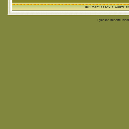
IBR Mantlet Style Copyrig
Русская версия
Invis