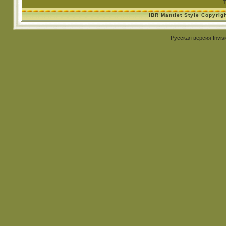
IBR Mantlet Style Copyrig
Русская версия
Invis