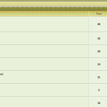
Тем
46
32
20
14
юк)
11
3
16