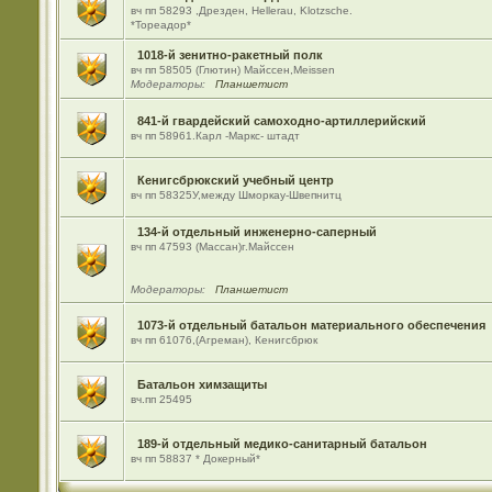
вч пп 58293 ,Дрезден, Hellerau, Klotzsche.
*Тореадор*
1018-й зенитно-ракетный полк
вч пп 58505 (Глютин) Майсcен,Meissen
Модераторы:
Планшетист
841-й гвардейский самоходно-артиллерийский
вч пп 58961.Карл -Маркс- штадт
Кенигсбрюкский учебный центр
вч пп 58325У,между Шморкау-Швепнитц
134-й отдельный инженерно-саперный
вч пп 47593 (Массан)г.Майссен
Модераторы:
Планшетист
1073-й отдельный батальон материального обеспечения
вч пп 61076,(Агреман), Кенигсбрюк
Батальон химзащиты
вч.пп 25495
189-й отдельный медико-санитарный батальон
вч пп 58837 * Докерный*