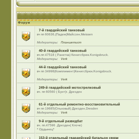
Форум
7-й гвардейский танковый
вч пп 60636,(Падеж)Майсcен,Meissen
Модераторы:
Планшетист
40-й гвардейский танковый
вч.пп 47518 ( Ранетка) Кенигсбрюк.Konigsbruck.
Модераторы:
Verk
44-й гвардейский танковый
вч пп 34998(Комплимент)Кенигсбрюк.Konigsbruck.
Модераторы:
Verk
249-й гвардейский мотострелковый
вч. пп 60560 ( Бунт)г. Дрезден
61-й отдельный ремонтно-восстановительный
вч пп 19685(Ольховый) Дрезден,Dresden
Модераторы:
Verk
9-й отдельный разведбат
вч. пп.47596 .Дрезден( Клоче)
* Ордынец*
153-й отдельный гвардейский батальон связи