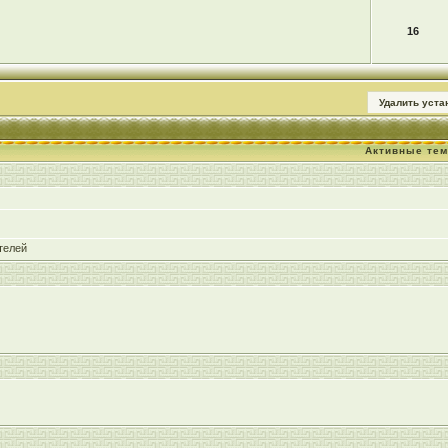
16
Удалить уст
Активные те
телей