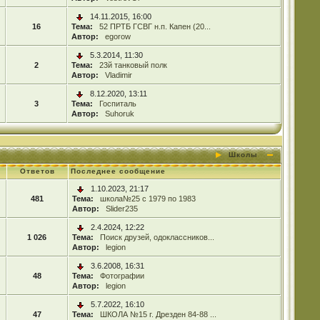
14.11.2015, 16:00
16
Тема:
52 ПРТБ ГСВГ н.п. Капен (20...
Автор:
egorow
5.3.2014, 11:30
2
Тема:
23й танковый полк
Автор:
Vladimir
8.12.2020, 13:11
3
Тема:
Госпиталь
Автор:
Suhoruk
Школы
Ответов
Последнее сообщение
1.10.2023, 21:17
481
Тема:
школа№25 с 1979 по 1983
Автор:
Slider235
2.4.2024, 12:22
1 026
Тема:
Поиск друзей, одоклассников...
Автор:
legion
3.6.2008, 16:31
48
Тема:
Фотографии
Автор:
legion
5.7.2022, 16:10
47
Тема:
ШКОЛА №15 г. Дрезден 84-88 ...