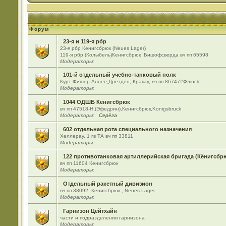
Форум
23-я и 119-я рбр
23-я рбр Кенигсбрюк (Neues Lager)
119-я рбр (Колыбель)Кенигсбрюк ,Бишофсверда вч пп 65598
Модераторы:
101-й отдельный учебно-танковый полк
Курт-Фишер Аллее,Дрезден, Кракау, вч пп 86747#Флюс#
Модераторы:
1044 ОДШБ Кенигсбрюк
вч пп 47518-Н,(Эфедрин),Кенигсбрюк,Konigsbruck
Модераторы:
Серёга
602 отдельная рота специального назначения
Хеллерау. 1 гв ТА вч пп 33811
Модераторы:
122 противотанковая артиллерийская бригада (Кёнигсбр
вч пп 11604 Кенигсбрюк
Модераторы:
Отдельный ракетный дивизион
вч пп 38092, Кенигсбрюк , Neues Lager
Модераторы:
Гарнизон Цейтхайн
части и подразделения гарнизона
Модераторы: