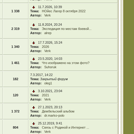
11.7.2026, 10:39
1 338
Тема:
НОйес Лагер 8 октября 2022
Автор:
Verk
11.8.2024, 20:24
2 319
Тема:
Экспедиция по местам боевой...
Автор:
alrep
17.7.2026, 15:24
1 340
Тема:
2026
Автор:
Verk
23.5.2020, 14:03
1 461
Тема:
Что изображено на этом фото?
Автор:
Suhoruk
7.3.2017, 14:22
182
Тема:
Закрытый форум
Автор:
oleg1
3.10.2021, 23:04
120
Тема:
2021
Автор:
Verk
27.1.2023, 20:13
1 372
Тема:
Дембельский альбом
Автор:
dr.marko-polo
25.12.2019, 9:41
804
Тема:
Связь с Родиной и Интернет ...
Автор:
Verk