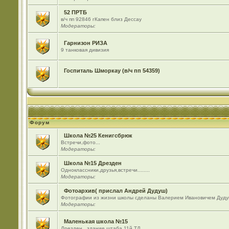
52 ПРТБ
в/ч пп 92846 гКапен близ Дессау
Модераторы:
Гарнизон РИЗА
9 танковая дивизия
Госпиталь Шморкау (в/ч пп 54359)
Форум
Школа №25 Кенигсбрюк
Встречи,фото...
Модераторы:
Школа №15 Дрезден
Одноклассники,друзья,встречи........
Модераторы:
Фотоархив( прислал Андрей Дудуш)
Фотографии из жизни школы сделаны Валерием Ивановичем Дуду
Модераторы:
Маленькая школа №15
Дрезден , здание штаба 11й ТД