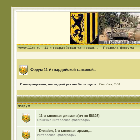
www.11td.ru - 11-я гвардейская танковая...
Правила форума
Форум 11-й гвардейской танковой...
С возвращением, последний раз вы были здесь :
Сегодня, 3:04
Форум
11-я танковая дивизия(вч пп 58325)
Общение,интересное,фотографии
Dresden, 1-я танковая армия,...
Интересное .фотографии....