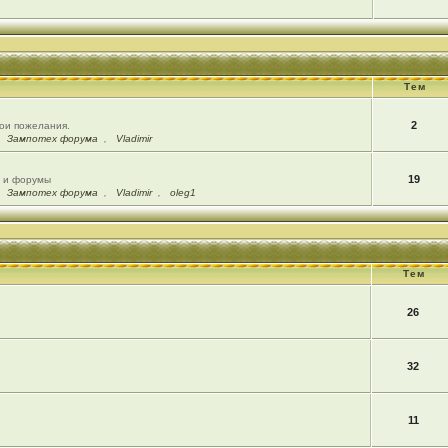
Тем
2
вои пожелания.
,
Зампотех форума
,
Vladimir
19
ы и форумы
,
Зампотех форума
,
Vladimir
,
oleg1
Тем
26
32
11