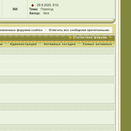
29.9.2020, 8:51
350
Тема:
Переезд
Автор:
Verk
ановленные форумом cookies
·
Отметить все сообщения прочитанными
Статистика форума
мы
·
Администрация
·
Активные сегодня
·
Самые активные