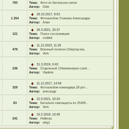
793
Тема:
Фото из батальона связи
Автор:
Glok
29.10.2017, 9:53
1 254
Тема:
Фотоальбом Уханова Александра
Автор:
Алан
26.3.2021, 20:37
121
Тема:
Поиск сослуживцев
Автор:
voditeil
11.12.2023, 11:26
479
Тема:
Военный полигон Оберлаузиц
Автор:
Verk
31.3.2019, 0:43
236
Тема:
Отдельный 134инженерно-сапё...
Автор:
Vladimir
11.12.2017, 14:59
329
Тема:
Фотоальбом командира 2й рот...
Автор:
алксандр
21.9.2021, 10:24
63
Тема:
Батальон химзащиты вч 25495...
Автор:
Verk
16.2.2018, 10:49
241
Тема:
Hellerau
Автор:
oleg1