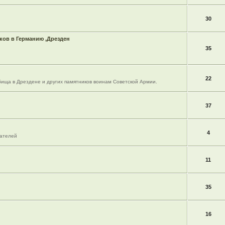
30
ов в Германию ,Дрезден
35
22
ища в Дрездене и других памятников воинам Советской Армии.
37
4
вателей
11
35
16