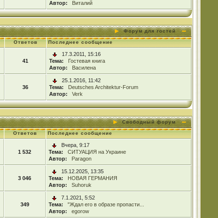
Автор:
Виталий
Форум для гостей
Ответов
Последнее сообщение
17.3.2011, 15:16
41
Тема:
Гостевая книга
Автор:
Василена
25.1.2016, 11:42
36
Тема:
Deutsches Architektur-Forum
Автор:
Verk
Свободный форум
Ответов
Последнее сообщение
Вчера, 9:17
1 532
Тема:
СИТУАЦИЯ на Украине
Автор:
Paragon
15.12.2025, 13:35
3 046
Тема:
НОВАЯ ГЕРМАНИЯ
Автор:
Suhoruk
7.1.2021, 5:52
349
Тема:
"Ждал его в образе пропасти...
Автор:
egorow