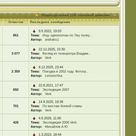
Подразделения 11й танковой дивизии
Ответов
Последнее сообщение
9.5.2022, 19:03
851
Тема:
Ищу однополчан по 7му полку...
Автор:
andraks1
22.12.2025, 10:30
3 077
Тема:
Взгляд из телецентра Владим...
Автор:
Verk
8.12.2025, 23:44
2 359
Тема:
Поездка в 2002 году. Фотогр...
Автор:
Lenstochka
22.8.2021, 17:47
692
Тема:
Экспедиция 2007
Автор:
Verk
14.9.2025, 19:38
701
Тема:
По местам боевой славы
Автор:
Verk
4.6.2026, 11:00
426
Тема:
Экспедиция 2006 Verk
Автор:
Михайлов А Ю
1.3.2023, 18:44