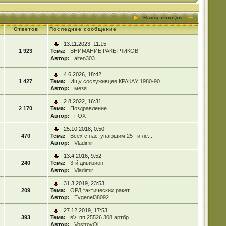
Наши соседи
Ответов
Последнее сообщение
13.11.2023, 11:15
1 923
Тема:
ВНИМАНИЕ РАКЕТЧИКОВ!
Автор:
alten303
4.6.2026, 18:42
1 427
Тема:
Ищу сослуживцев.КРАКАУ 1980-90
Автор:
мезя
2.8.2022, 16:31
2 170
Тема:
Поздравление
Автор:
FOX
25.10.2018, 0:50
470
Тема:
Всех с наступаюшим 25-ти ле...
Автор:
Vladimir
13.4.2016, 9:52
240
Тема:
3-й дивизион
Автор:
Vladimir
31.3.2019, 23:53
209
Тема:
ОРД тактических ракет
Автор:
Evgenei38092
27.12.2019, 17:53
393
Тема:
в\ч пп 25526 308 артбр...
Автор:
VostrovOl