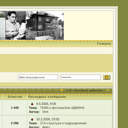
Галерея
11я танковая дивизия
Ответов
Последнее сообщение
9.5.2026, 9:06
1 449
Тема:
ТЕМА и фотоальбом АДМИНА
Автор:
Verk
10.2.2026, 23:02
2 096
Тема:
1ТА структура и подразделения
Автор:
Aleks