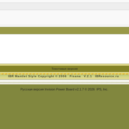
Текстовая версия
IBR Mantlet Style Copyright © 2006
Fisana
V.2.1
IBResource.ru
Русская версия
Invision Power Board
v2.1.7 © 2026 IPS, Inc.