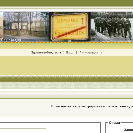
Здравствуйте, гость
(
Вход
|
Регистрация
)
Если вы не зарегистрированы, это можно сд
Опции
Запо