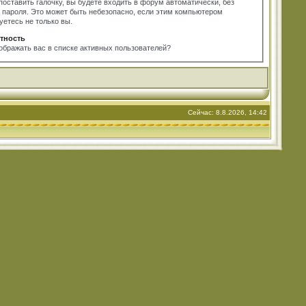
поставить галочку, вы будете входить в форум автоматически, без
 пароля. Это может быть небезопасно, если этим компьютером
уетесь не только вы.
тность
ображать вас в списке активных пользователей?
Сейчас: 8.8.2026, 14:42