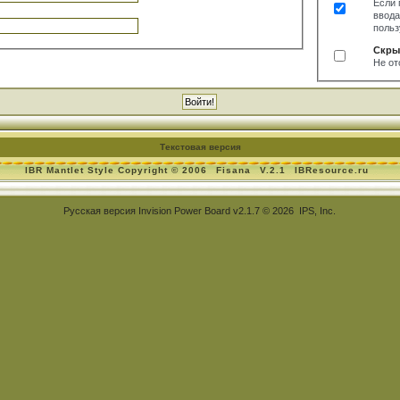
Если 
ввода
польз
Скры
Не от
Текстовая версия
IBR Mantlet Style Copyright © 2006
Fisana
V.2.1
IBResource.ru
Русская версия
Invision Power Board
v2.1.7 © 2026 IPS, Inc.