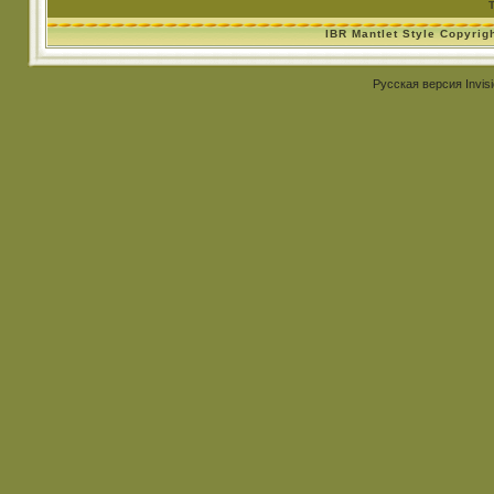
IBR Mantlet Style Copyrig
Русская версия
Invis