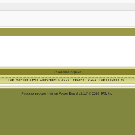
Текстовая версия
IBR Mantlet Style Copyright © 2006
Fisana
V.2.1
IBResource.ru
Русская версия
Invision Power Board
v2.1.7 © 2026 IPS, Inc.