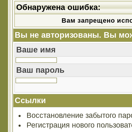
Обнаружена ошибка:
Вам запрещено исп
Вы не авторизованы. Вы мож
Ваше имя
Ваш пароль
Ссылки
Восстановление забытого пар
Регистрация нового пользова