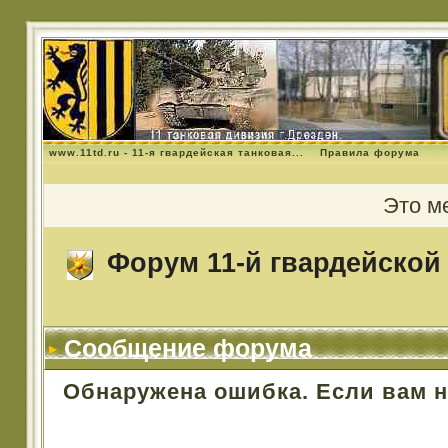
www.11td.ru - 11-я гвардейская танковая...
Правила форума
Это м
Форум 11-й гвардейской 
Сообщение форума
Обнаружена ошибка. Если вам 