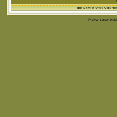
IBR Mantlet Style Copyrig
Русская версия
Invis