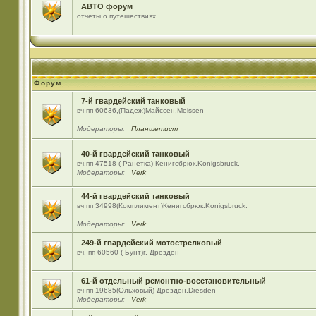
АВТО форум
отчеты о путешествиях
Форум
7-й гвардейский танковый
вч пп 60636,(Падеж)Майсcен,Meissen
Модераторы:
Планшетист
40-й гвардейский танковый
вч.пп 47518 ( Ранетка) Кенигсбрюк.Konigsbruck.
Модераторы:
Verk
44-й гвардейский танковый
вч пп 34998(Комплимент)Кенигсбрюк.Konigsbruck.
Модераторы:
Verk
249-й гвардейский мотострелковый
вч. пп 60560 ( Бунт)г. Дрезден
61-й отдельный ремонтно-восстановительный
вч пп 19685(Ольховый) Дрезден,Dresden
Модераторы:
Verk