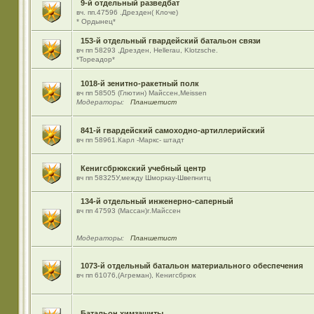
9-й отдельный разведбат
вч. пп.47596 .Дрезден( Клоче)
* Ордынец*
153-й отдельный гвардейский батальон связи
вч пп 58293 ,Дрезден, Hellerau, Klotzsche.
*Тореадор*
1018-й зенитно-ракетный полк
вч пп 58505 (Глютин) Майсcен,Meissen
Модераторы:
Планшетист
841-й гвардейский самоходно-артиллерийский
вч пп 58961.Карл -Маркс- штадт
Кенигсбрюкский учебный центр
вч пп 58325У,между Шморкау-Швепнитц
134-й отдельный инженерно-саперный
вч пп 47593 (Массан)г.Майссен
Модераторы:
Планшетист
1073-й отдельный батальон материального обеспечения
вч пп 61076,(Агреман), Кенигсбрюк
Батальон химзащиты