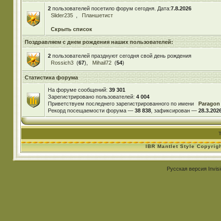
2
пользователей посетило форум сегодня. Дата:
7.8.2026
Slider235
,
Планшетист
Скрыть список
Поздравляем с днем рождения наших пользователей:
2
пользователей празднуют сегодня свой день рождения
Rossich3
(
67
),
Mihail72
(
54
)
Статистика форума
На форуме сообщений:
39 301
Зарегистрировано пользователей:
4 004
Приветствуем последнего зарегистрированного по имени
Paragon
Рекорд посещаемости форума —
38 838
, зафиксирован —
28.3.2026
IBR Mantlet Style Copyrig
Русская версия
Invis