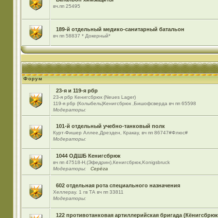
вч.пп 25495
189-й отдельный медико-санитарный батальон
вч пп 58837 * Докерный*
Форум
23-я и 119-я рбр
23-я рбр Кенигсбрюк (Neues Lager)
119-я рбр (Колыбель)Кенигсбрюк ,Бишофсверда вч пп 65598
Модераторы:
101-й отдельный учебно-танковый полк
Курт-Фишер Аллее,Дрезден, Кракау, вч пп 86747#Флюс#
Модераторы:
1044 ОДШБ Кенигсбрюк
вч пп 47518-Н,(Эфедрин),Кенигсбрюк,Konigsbruck
Модераторы:
Серёга
602 отдельная рота специального назначения
Хеллерау. 1 гв ТА вч пп 33811
Модераторы:
122 противотанковая артиллерийская бригада (Кёнигсбрюк