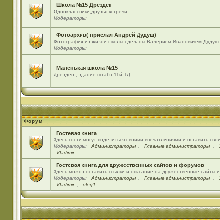
Школа №15 Дрезден
Одноклассники,друзья,встречи........
Модераторы:
Фотоархив( прислал Андрей Дудуш)
Фотографии из жизни школы сделаны Валерием Ивановичем Дудуш.
Модераторы:
Маленькая школа №15
Дрезден , здание штаба 11й ТД
Форум
Гостевая книга
Здесь гости могут поделиться своими впечатлениями и оставить сво
Модераторы:
Администраторы
,
Главные администраторы
,
Vladimir
Гостевая книга для дружественных сайтов и форумов
Здесь можно оставить ссылки и описание на дружественные сайты 
Модераторы:
Администраторы
,
Главные администраторы
,
Vladimir
,
oleg1