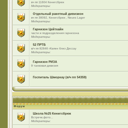
вч пп 11604 Кенигсбрюк
Модераторы:
Отдельный ракетный дивизион
вч пп 38092, Кенигсбрюк , Neues Lager
Модераторы:
Гарнизон Цейтхайн
части и подразделения гарнизона
Модераторы:
52 ПРТБ
в/ч пп 92846 гКапен близ Дессау
Модераторы:
Гарнизон РИЗА
9 танковая дивизия
Госпиталь Шморкау (в/ч пп 54359)
Форум
Школа №25 Кенигсбрюк
Встречи,фото...
Модераторы: