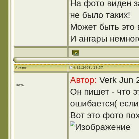
На фото виден з
не было таких!
Может быть это
И ангары немного 
Архив
4.11.2006, 19:37
Автор:
Verk Jun 
Гость
Он пишет - что 
ошибается( если
Вот это фото по