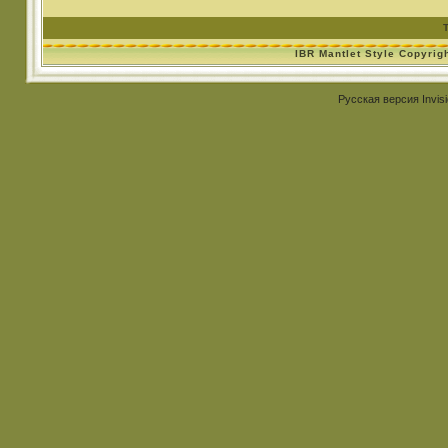
IBR Mantlet Style Copyrig
Русская версия
Invis