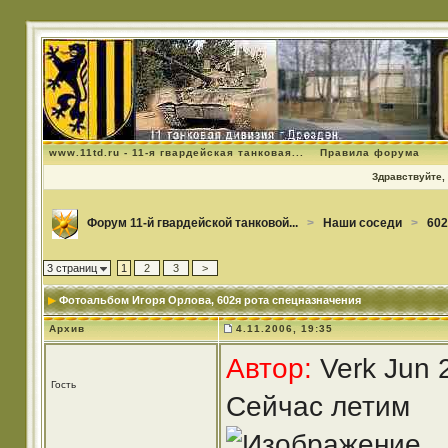
www.11td.ru - 11-я гвардейская танковая...
Правила форума
Здравствуйте, 
Форум 11-й гвардейской танковой...
>
Наши соседи
>
602
3 страниц
1
2
3
>
Фотоальбом Игоря Орлова
, 602я рота спецназначения
Архив
4.11.2006, 19:35
Автор:
Verk Jun 
Гость
Сейчас летим