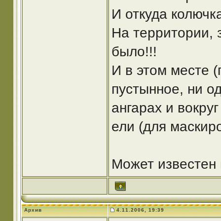
И откуда колючк
На территории, 
было!!!
И в этом месте (
пустынное, ни одн
ангарах и вокру
ели (для маскиро
Может известен 
Архив
4.11.2006, 19:39