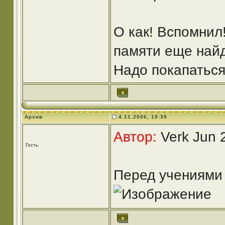
О как! Вспомнил
памяти еще найд
Надо покапаться r
Архив
4.11.2006, 19:39
Автор:
Verk Jun 
Гость
Перед учениями