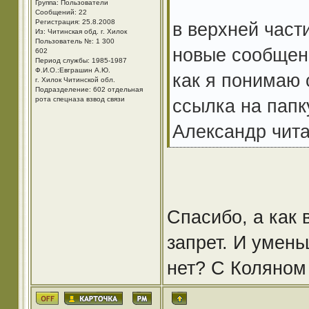
Группа: Пользователи
Сообщений: 22
Регистрация: 25.8.2008
в верхней част
Из: Читинская обд. г. Хилок
Пользователь №: 1 300
новые сообщен
602
Период службы: 1985-1987
Ф.И.О.:Евграшин А.Ю.
как я понимаю 
г. Хилок Читинской обл.
Подразделение: 602 отдельная
рота спецназа взвод связи
ссылка на пап
Александр чит
Спасибо, а как 
запрет. И умень
нет? С Коляном