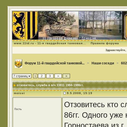
www.11td.ru - 11-я гвардейская танковая...
Правила форума
Здравствуйте, 
Форум 11-й гвардейской танковой...
>
Наши соседи
>
602
7 страниц
1
2
3
>
»
отзовитесь
, служба в в/ч 33811 1984-1986гг.
moicei
9.5.2008, 15:19
Отзовитесь кто с
Гость
86гг. Одного уже
Горностаева из г