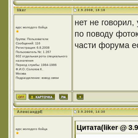
liker
2.9.2008, 18:18
нет не говорил,
курс молодого бойца
по поводу фоток
Группа: Пользователи
части форума е
Сообщений: 116
Регистрация: 6.8.2008
Пользователь №: 1 267
602 отдельная рота специального
назначения
Период службы: 1984-1986
Ф.И.О.:Солопов К.
Москва
Подразделение: взвод связи
АлександрЕ
3.9.2008, 14:30
Цитата(liker @ 3.9
курс молодого бойца