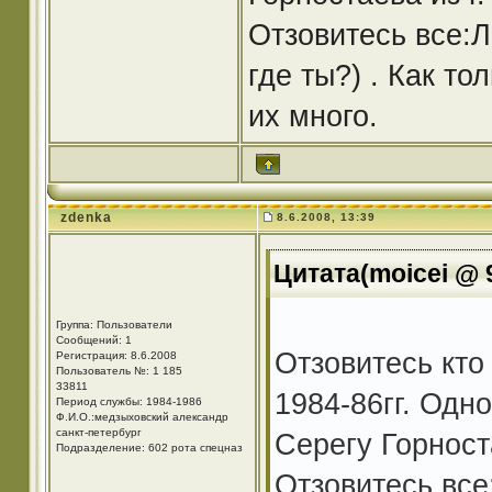
Отзовитесь все:
где ты?) . Как т
их много.
zdenka
8.6.2008, 13:39
Цитата(moicei @ 9
Группа: Пользователи
Сообщений: 1
Отзовитесь кто
Регистрация: 8.6.2008
Пользователь №: 1 185
33811
1984-86гг. Одн
Период службы: 1984-1986
Ф.И.О.:медзыховский александр
санкт-петербург
Серегу Горност
Подразделение: 602 рота спецназ
Отзовитесь все