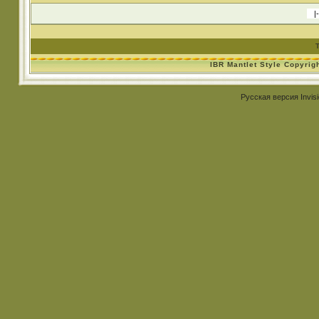
IBR Mantlet Style Copyrig
Русская версия
Invis