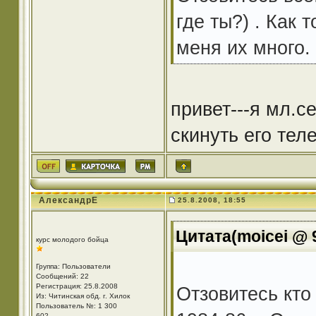
где ты?) . Как 
меня их много.
привет---я мл.с
скинуть его теле
АлександрЕ
25.8.2008, 18:55
Цитата(moicei @ 9
курс молодого бойца
Группа: Пользователи
Сообщений: 22
Регистрация: 25.8.2008
Отзовитесь кто
Из: Читинская обд. г. Хилок
Пользователь №: 1 300
602