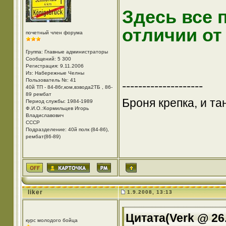
Здесь все 
отличии о
почетный член форума
Группа: Главные администраторы
Сообщений: 5 300
Регистрация: 9.11.2006
Из: Набережные Челны
Пользователь №: 41
--------------------
40й ТП - 84-86г,ком,взвода2ТБ , 86-
89 рембат
Броня крепка, и т
Период службы: 1984-1989
Ф.И.О.:Кормильцев Игорь
Владиславович
СССР
Подразделение: 40й полк (84-86),
рембат(86-89)
liker
1.9.2008, 13:13
Цитата(Verk @ 26.
курс молодого бойца