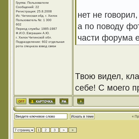
Группа: Пользователи
Сообщений: 22
Регистрация: 25.8.2008
нет не говорил,
Из: Читинская обд. г. Хилок
Пользователь №: 1 300
а по поводу фо
602
Период службы: 1985-1987
Ф.И.О.:Евграшин А.Ю.
части форума е
г. Хилок Читинской обл.
Подразделение: 602 отдельная
рота спецназа взвод связи
Твою видел, кла
себе! С моего 
« П
7 страниц
1
2
3
>
»