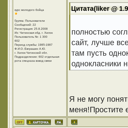
Цитата(liker @ 1.
курс молодого бойца
Группа: Пользователи
Сообщений: 22
Регистрация: 25.8.2008
полностью согл
Из: Читинская обд. г. Хилок
Пользователь №: 1 300
сайт, лучше в
602
Период службы: 1985-1987
Ф.И.О.:Евграшин А.Ю.
там пусть одн
г. Хилок Читинской обл.
Подразделение: 602 отдельная
рота спецназа взвод связи
однокласники н
Я не могу поня
меня!Простите 