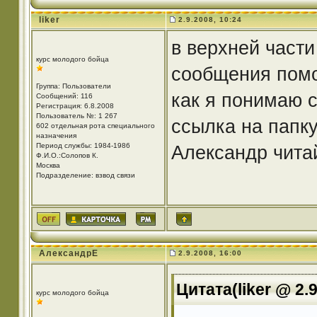
liker
2.9.2008, 10:24
в верхней част
курс молодого бойца
сообщения пом
Группа: Пользователи
как я понимаю 
Сообщений: 116
Регистрация: 6.8.2008
Пользователь №: 1 267
ссылка на папк
602 отдельная рота специального
назначения
Период службы: 1984-1986
Александр чит
Ф.И.О.:Солопов К.
Москва
Подразделение: взвод связи
АлександрЕ
2.9.2008, 16:00
Цитата(liker @ 2.
курс молодого бойца