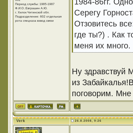
1984-86гг. Одн
Период службы: 1985-1987
Ф.И.О.:Евграшин А.Ю.
Серегу Горност
г. Хилок Читинской обл.
Подразделение: 602 отдельная
рота спецназа взвод связи
Отзовитесь все
где ты?) . Как 
меня их много.
Ну здравствуй 
из Забайкалья!
поговорим. Мне 
Verk
26.8.2008, 9:26