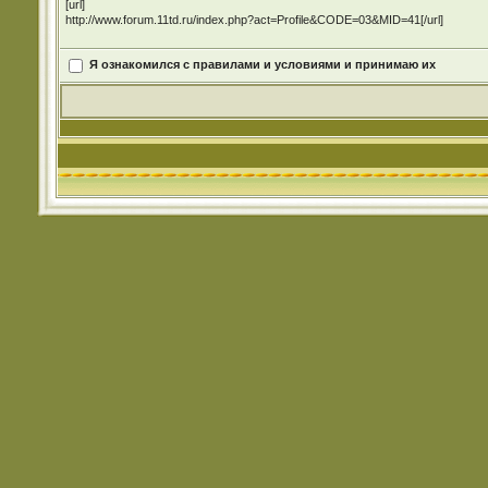
[url]
http://www.forum.11td.ru/index.php?act=Profile&CODE=03&MID=41[/url]
Я ознакомился с правилами и условиями и принимаю их