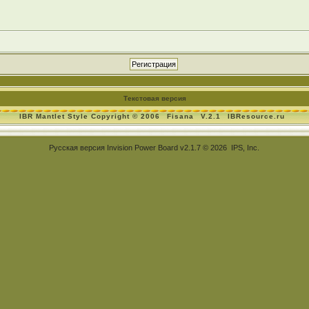
Текстовая версия
IBR Mantlet Style Copyright © 2006
Fisana
V.2.1
IBResource.ru
Русская версия
Invision Power Board
v2.1.7 © 2026 IPS, Inc.