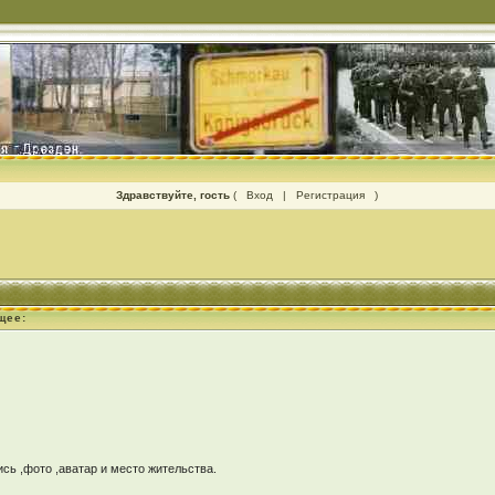
Здравствуйте, гость
(
Вход
|
Регистрация
)
щее:
ь ,фото ,аватар и место жительства.