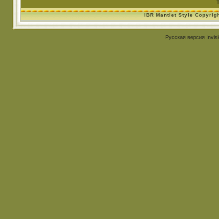
IBR Mantlet Style Copyrig
Русская версия
Invis